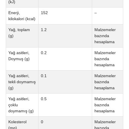
(kJ)
Enerji,
152
–
kilokalori (kcal)
Yağ, toplam
1.2
Malzemeler
(g)
bazında
hesaplama
Yağ asitleri,
0.2
Malzemeler
Doymuş (g)
bazında
hesaplama
Yağ asitleri,
0.1
Malzemeler
tekli doymamış
bazında
(g)
hesaplama
Yağ asitleri,
0.5
Malzemeler
çoklu
bazında
doymamış (g)
hesaplama
Kolesterol
0
Malzemeler
(mg)
bazında