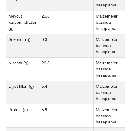
hesaplama
Mevcut
26.8
Malzemeler
karbonhidratlar
bazında
(g)
hesaplama
Şekerler (g)
0.3
Malzemeler
bazında
hesaplama
Nişasta (g)
26.3
Malzemeler
bazında
hesaplama
Diyet lifleri (g)
5.4
Malzemeler
bazında
hesaplama
Protein (g)
5.9
Malzemeler
bazında
hesaplama