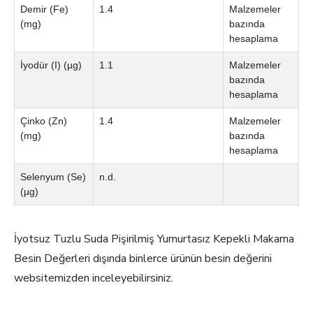
Demir (Fe)
1.4
Malzemeler
(mg)
bazında
hesaplama
İyodür (I) (µg)
1.1
Malzemeler
bazında
hesaplama
Çinko (Zn)
1.4
Malzemeler
(mg)
bazında
hesaplama
Selenyum (Se)
n.d.
(µg)
İyotsuz Tuzlu Suda Pişirilmiş Yumurtasız Kepekli Makarna
Besin Değerleri dışında binlerce ürünün besin değerini
websitemizden inceleyebilirsiniz.