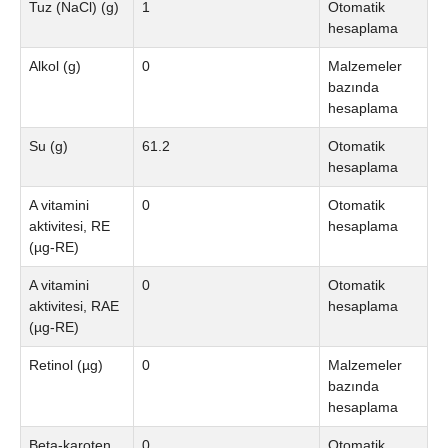
Tuz (NaCl) (g)
1
Otomatik
hesaplama
Alkol (g)
0
Malzemeler
bazında
hesaplama
Su (g)
61.2
Otomatik
hesaplama
A vitamini
0
Otomatik
aktivitesi, RE
hesaplama
(µg-RE)
A vitamini
0
Otomatik
aktivitesi, RAE
hesaplama
(µg-RE)
Retinol (µg)
0
Malzemeler
bazında
hesaplama
Beta-karoten
0
Otomatik