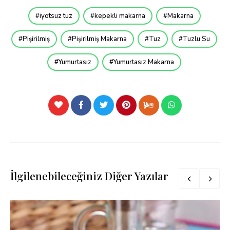
iyotsuz tuz
kepekli makarna
Makarna
Pişirilmiş
Pişirilmiş Makarna
Tuz
Tuzlu Su
Yumurtasız
Yumurtasız Makarna
İlgilenebileceğiniz Diğer Yazılar