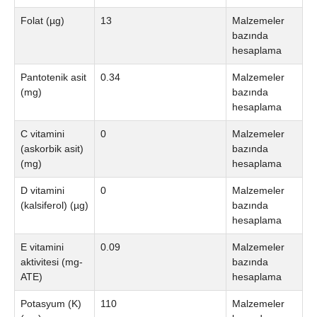
Folat (µg)
13
Malzemeler
bazında
hesaplama
Pantotenik asit
0.34
Malzemeler
(mg)
bazında
hesaplama
C vitamini
0
Malzemeler
(askorbik asit)
bazında
(mg)
hesaplama
D vitamini
0
Malzemeler
(kalsiferol) (µg)
bazında
hesaplama
E vitamini
0.09
Malzemeler
aktivitesi (mg-
bazında
ATE)
hesaplama
Potasyum (K)
110
Malzemeler