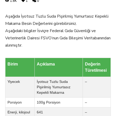
1.8K
1
0
Aşağıda İyotsuz Tuzlu Suda Pişirilmiş Yumurtasız Kepekli
Makarna Besin Değerlerini görebilirsiniz.
Aşağıdaki bilgiler İsviçre Federal Gıda Güvenliği ve
Veterinerlik Dairesi FSVO’nun Gıda Bileşimi Veritabanından
alınmıştır.
Birim
Açıklama
Değerin
Türetilmesi
Yiyecek
İyotsuz Tuzlu Suda
–
Pişirilmiş Yumurtasız
Kepekli Makarna
Porsiyon
100g Porsiyon
–
Enerji, kilojoul
641
–