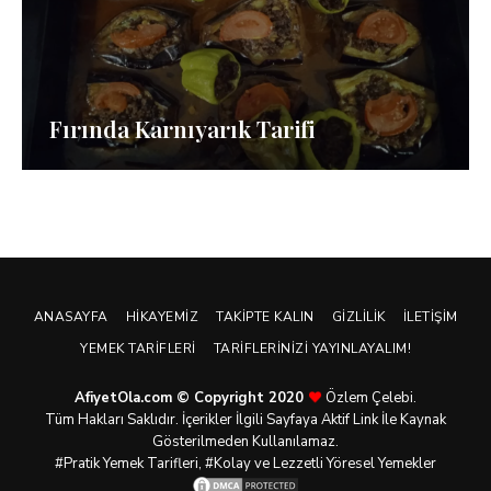
Fırında Karnıyarık Tarifi
ANASAYFA
HIKAYEMIZ
TAKIPTE KALIN
GIZLILIK
İLETIŞIM
YEMEK TARIFLERI
TARIFLERINIZI YAYINLAYALIM!
AfiyetOla.com © Copyright 2020
Özlem Çelebi.
Tüm Hakları Saklıdır. İçerikler İlgili Sayfaya Aktif Link İle Kaynak
Gösterilmeden Kullanılamaz.
#Pratik
Yemek Tarifleri
, #Kolay ve Lezzetli Yöresel Yemekler