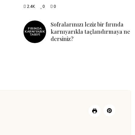
2.4K
0
0
Sofralarınızı leziz bir fırında
FIRINDA
karnıyarıkla taçlandırmaya ne
KARNIYARIK
TARIFI
dersiniz?