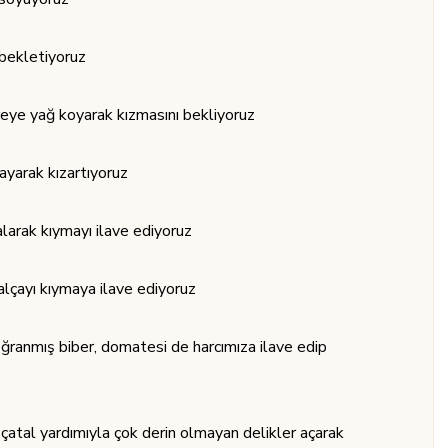
 bekletiyoruz
ereye yağ koyarak kızmasını bekliyoruz
layarak kızartıyoruz
alarak kıymayı ilave ediyoruz
alçayı kıymaya ilave ediyoruz
ğranmış biber, domatesi de harcımıza ilave edip
i çatal yardımıyla çok derin olmayan delikler açarak