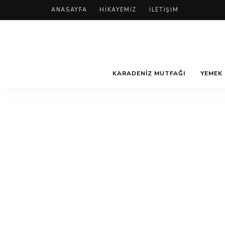
ANASAYFA
HIKAYEMIZ
İLETIŞIM
KARADENIZ MUTFAĞI
YEMEK 