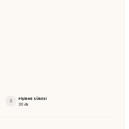
PIŞIRME SÜRESI
dakika
30
dk