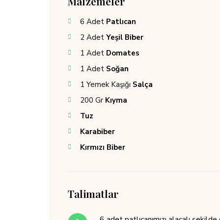
Malzemeler
6
Adet
Patlıcan
2
Adet
Yeşil Biber
1
Adet
Domates
1
Adet
Soğan
1
Yemek Kaşığı
Salça
200
Gr
Kıyma
Tuz
Karabiber
Kırmızı Biber
Talimatlar
6 adet patlıcanımızı alacalı şekild