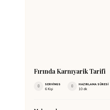
Fırında Karnıyarik Tarifi
SERVINGS
HAZIRLAMA SÜRESI
dakika
6
Kişi
10
dk