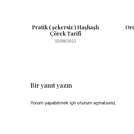
sel Ev
Pratik ( şekersiz ) Haşhaşlı
Ore
karna
Çörek Tarifi
15/08/2021
Bir yanıt yazın
Yorum yapabilmek için
oturum açmalısınız
.