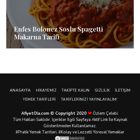
Enfes Bolonez Soslu Spagetti
Makarna Tarifi
ANASAYFA
HIKAYEMIZ
TAKIPTE KALIN
GIZLILIK
İLETIŞIM
YEMEK TARIFLERI
TARIFLERINIZI YAYINLAYALIM!
AfiyetOla.com © Copyright 2020
Özlem Çelebi.
Tüm Hakları Saklıdır. İçerikler İlgili Sayfaya Aktif Link İle Kaynak
Gösterilmeden Kullanılamaz.
#Pratik
Yemek Tarifleri
, #Kolay ve Lezzetli Yöresel Yemekler