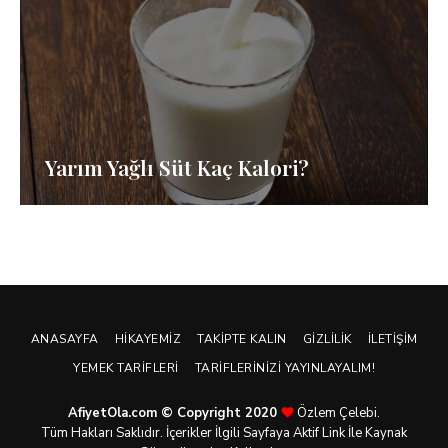
Yarım Yağlı Süt Kaç Kalori?
ANASAYFA
HIKAYEMIZ
TAKIPTE KALIN
GIZLILIK
İLETIŞIM
YEMEK TARIFLERI
TARIFLERINIZI YAYINLAYALIM!
AfiyetOla.com © Copyright 2020
Özlem Çelebi.
Tüm Hakları Saklıdır. İçerikler İlgili Sayfaya Aktif Link İle Kaynak