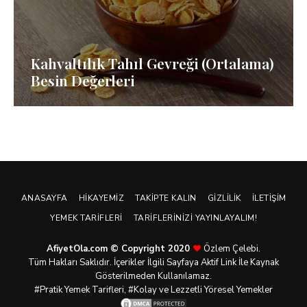
Kahvaltılık Tahıl Gevreği (Ortalama)
Besin Değerleri
ANASAYFA
HIKAYEMIZ
TAKIPTE KALIN
GIZLILIK
İLETIŞIM
YEMEK TARIFLERI
TARIFLERINIZI YAYINLAYALIM!
AfiyetOla.com © Copyright 2020
Özlem Çelebi.
Tüm Hakları Saklıdır. İçerikler İlgili Sayfaya Aktif Link İle Kaynak
Gösterilmeden Kullanılamaz.
#Pratik
Yemek Tarifleri
, #Kolay ve Lezzetli Yöresel Yemekler