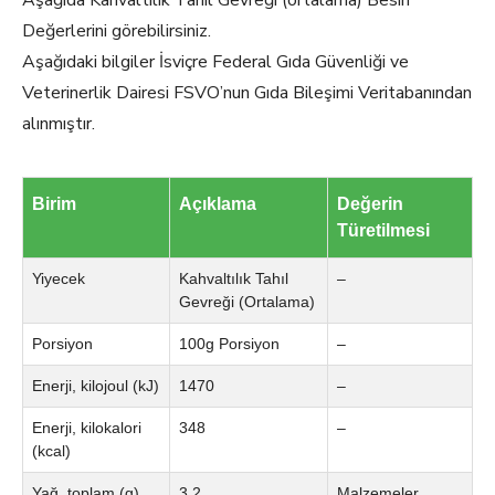
Aşağıda Kahvaltılık Tahıl Gevreği (ortalama) Besin
Değerlerini görebilirsiniz.
Aşağıdaki bilgiler İsviçre Federal Gıda Güvenliği ve
Veterinerlik Dairesi FSVO’nun Gıda Bileşimi Veritabanından
alınmıştır.
Birim
Açıklama
Değerin
Türetilmesi
Yiyecek
Kahvaltılık Tahıl
–
Gevreği (Ortalama)
Porsiyon
100g Porsiyon
–
Enerji, kilojoul (kJ)
1470
–
Enerji, kilokalori
348
–
(kcal)
Yağ, toplam (g)
3.2
Malzemeler