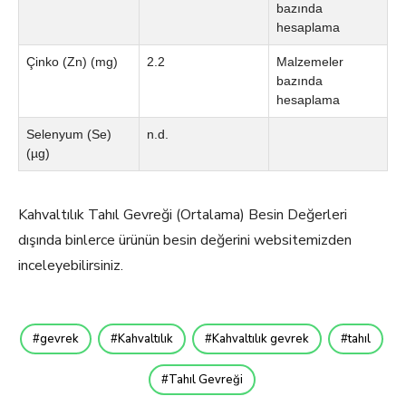
bazında
hesaplama
Çinko (Zn) (mg)
2.2
Malzemeler
bazında
hesaplama
Selenyum (Se)
n.d.
(µg)
Kahvaltılık Tahıl Gevreği (Ortalama) Besin Değerleri
dışında binlerce ürünün besin değerini websitemizden
inceleyebilirsiniz.
gevrek
Kahvaltılık
Kahvaltılık gevrek
tahıl
Tahıl Gevreği