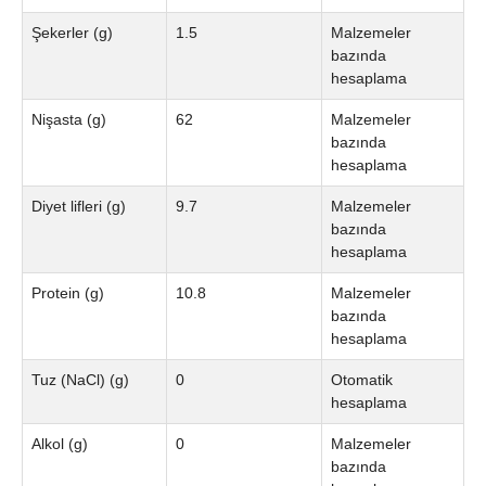
Şekerler (g)
1.5
Malzemeler
bazında
hesaplama
Nişasta (g)
62
Malzemeler
bazında
hesaplama
Diyet lifleri (g)
9.7
Malzemeler
bazında
hesaplama
Protein (g)
10.8
Malzemeler
bazında
hesaplama
Tuz (NaCl) (g)
0
Otomatik
hesaplama
Alkol (g)
0
Malzemeler
bazında