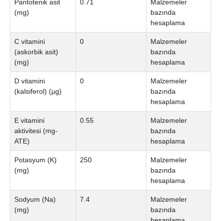
Pantotenik asit
0.71
Malzemeler
(mg)
bazında
hesaplama
C vitamini
0
Malzemeler
(askorbik asit)
bazında
(mg)
hesaplama
D vitamini
0
Malzemeler
(kalsiferol) (µg)
bazında
hesaplama
E vitamini
0.55
Malzemeler
aktivitesi (mg-
bazında
ATE)
hesaplama
Potasyum (K)
250
Malzemeler
(mg)
bazında
hesaplama
Sodyum (Na)
7.4
Malzemeler
(mg)
bazında
hesaplama