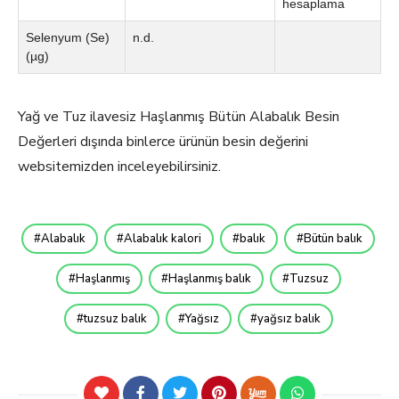
hesaplama
Selenyum (Se)
n.d.
(µg)
Yağ ve Tuz ilavesiz Haşlanmış Bütün Alabalık Besin
Değerleri dışında binlerce ürünün besin değerini
websitemizden inceleyebilirsiniz.
Alabalık
Alabalık kalori
balık
Bütün balık
Haşlanmış
Haşlanmış balık
Tuzsuz
tuzsuz balık
Yağsız
yağsız balık