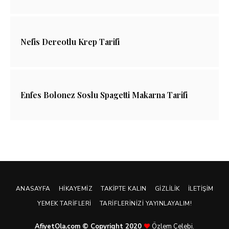
Nefis Dereotlu Krep Tarifi
Enfes Bolonez Soslu Spagetti Makarna Tarifi
ANASAYFA
HIKAYEMIZ
TAKIPTE KALIN
GIZLILIK
İLETIŞIM
YEMEK TARIFLERI
TARIFLERINIZI YAYINLAYALIM!
AfiyetOla.com © Copyright 2020
Özlem Çelebi.