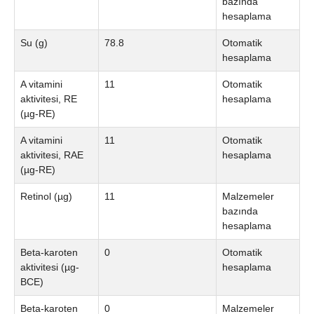
bazında
hesaplama
Su (g)
78.8
Otomatik
hesaplama
A vitamini
11
Otomatik
aktivitesi, RE
hesaplama
(µg-RE)
A vitamini
11
Otomatik
aktivitesi, RAE
hesaplama
(µg-RE)
Retinol (µg)
11
Malzemeler
bazında
hesaplama
Beta-karoten
0
Otomatik
aktivitesi (µg-
hesaplama
BCE)
Beta-karoten
0
Malzemeler