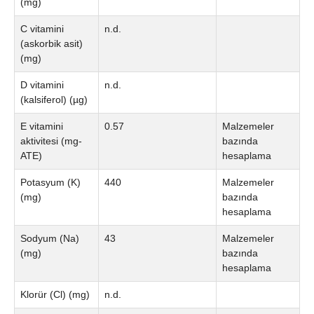
(mg)
C vitamini
n.d.
(askorbik asit)
(mg)
D vitamini
n.d.
(kalsiferol) (µg)
E vitamini
0.57
Malzemeler
aktivitesi (mg-
bazında
ATE)
hesaplama
Potasyum (K)
440
Malzemeler
(mg)
bazında
hesaplama
Sodyum (Na)
43
Malzemeler
(mg)
bazında
hesaplama
Klorür (Cl) (mg)
n.d.