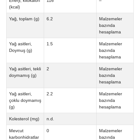
Enerji, kilokalori
116
–
(kcal)
Yağ, toplam (g)
6.2
Malzemeler
bazında
hesaplama
Yağ asitleri,
1.5
Malzemeler
Doymuş (g)
bazında
hesaplama
Yağ asitleri, tekli
2
Malzemeler
doymamış (g)
bazında
hesaplama
Yağ asitleri,
2.2
Malzemeler
çoklu doymamış
bazında
(g)
hesaplama
Kolesterol (mg)
n.d.
Mevcut
0
Malzemeler
karbonhidratlar
bazında