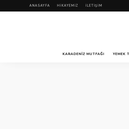
ANASAYFA
HIKAYEMIZ
İLETIŞIM
KARADENIZ MUTFAĞI
YEMEK T