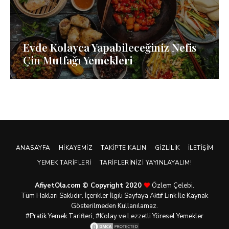
Evde Kolayca Yapabileceğiniz Nefis
Çin Mutfağı Yemekleri
ANASAYFA
HIKAYEMIZ
TAKIPTE KALIN
GIZLILIK
İLETIŞIM
YEMEK TARIFLERI
TARIFLERINIZI YAYINLAYALIM!
AfiyetOla.com © Copyright 2020
Özlem Çelebi.
Tüm Hakları Saklıdır. İçerikler İlgili Sayfaya Aktif Link İle Kaynak
Gösterilmeden Kullanılamaz.
#Pratik
Yemek Tarifleri
, #Kolay ve Lezzetli Yöresel Yemekler