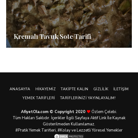
Kremalı Tavuk Sote Tarifi
ANASAYFA
HIKAYEMIZ
TAKIPTE KALIN
GIZLILIK
İLETIŞIM
YEMEK TARIFLERI
TARIFLERINIZI YAYINLAYALIM!
AfiyetOla.com © Copyright 2020
Özlem Çelebi.
Tüm Hakları Saklıdır. İçerikler İlgili Sayfaya Aktif Link İle Kaynak
Gösterilmeden Kullanılamaz.
#Pratik
Yemek Tarifleri
, #Kolay ve Lezzetli Yöresel Yemekler