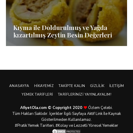
Kıyma ile Doldurulmuş ve Yağda
kızartılmış Zeytin Besin Değerleri
ANASAYFA
HIKAYEMIZ
TAKIPTE KALIN
GIZLILIK
İLETIŞIM
YEMEK TARIFLERI
TARIFLERINIZI YAYINLAYALIM!
AfiyetOla.com © Copyright 2020
Özlem Çelebi.
Tüm Hakları Saklıdır. İçerikler İlgili Sayfaya Aktif Link İle Kaynak
Gösterilmeden Kullanılamaz.
#Pratik
Yemek Tarifleri
, #Kolay ve Lezzetli Yöresel Yemekler