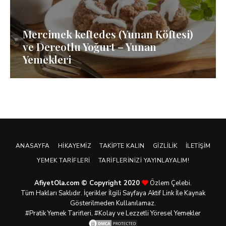
Mercimek keftedes (Yunan Köftesi)
ve Dereotlu Yoğurt – Yunan
Yemekleri
ANASAYFA
HIKAYEMIZ
TAKIPTE KALIN
GIZLILIK
İLETIŞIM
YEMEK TARIFLERI
TARIFLERINIZI YAYINLAYALIM!
AfiyetOla.com © Copyright 2020
Özlem Çelebi.
Tüm Hakları Saklıdır. İçerikler İlgili Sayfaya Aktif Link İle Kaynak
Gösterilmeden Kullanılamaz.
#Pratik
Yemek Tarifleri
, #Kolay ve Lezzetli Yöresel Yemekler