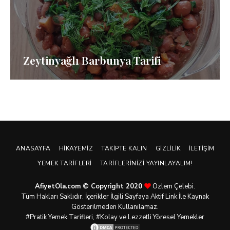
Zeytinyağlı Barbunya Tarifi
ANASAYFA
HIKAYEMIZ
TAKIPTE KALIN
GIZLILIK
İLETIŞIM
YEMEK TARIFLERI
TARIFLERINIZI YAYINLAYALIM!
AfiyetOla.com © Copyright 2020
Özlem Çelebi.
Tüm Hakları Saklıdır. İçerikler İlgili Sayfaya Aktif Link İle Kaynak
Gösterilmeden Kullanılamaz.
#Pratik
Yemek Tarifleri
, #Kolay ve Lezzetli Yöresel Yemekler