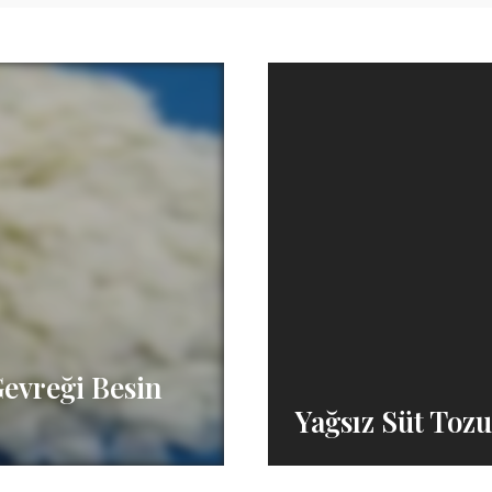
Gevreği Besin
Yağsız Süt Tozu