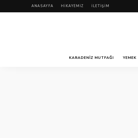
ANASAYFA
HIKAYEMIZ
İLETIŞIM
KARADENIZ MUTFAĞI
YEMEK 