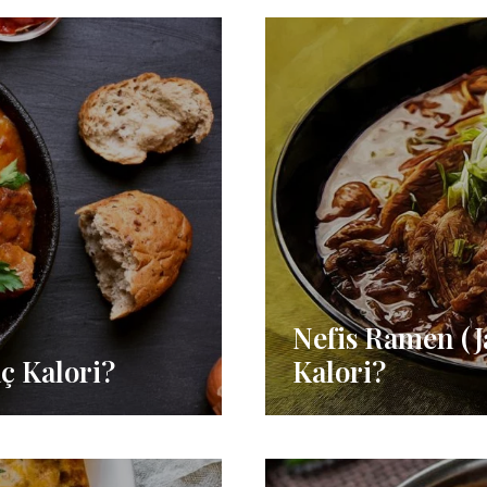
Nefis Ramen (J
ç Kalori?
Kalori?