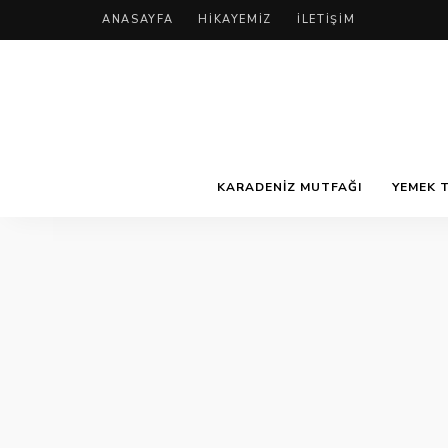
ANASAYFA
HIKAYEMIZ
İLETIŞIM
KARADENIZ MUTFAĞI
YEMEK T