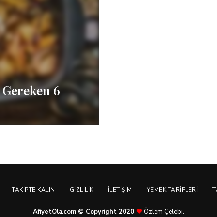
 Gereken 6
TAKIPTE KALIN
GIZLILIK
İLETIŞIM
YEMEK TARIFLERI
T
AfiyetOla.com © Copyright 2020
Özlem Çelebi.