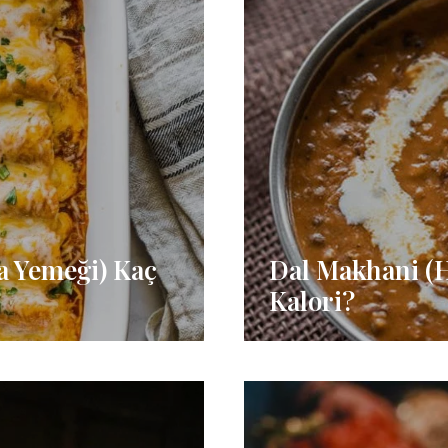
a Yemeği) Kaç
Dal Makhani (H
Kalori?