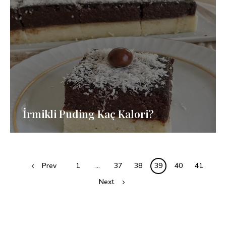
İrmikli Puding Kaç Kalori?
Posts
Prev
1
…
37
38
39
40
41
navigation
Next