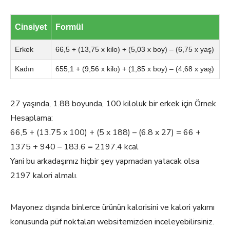
Cinsiyet
Formül
Erkek
66,5 + (13,75 x kilo) + (5,03 x boy) – (6,75 x yaş)
Kadın
655,1 + (9,56 x kilo) + (1,85 x boy) – (4,68 x yaş)
27 yaşında, 1.88 boyunda, 100 kiloluk bir erkek için Örnek
Hesaplama:
66,5 + (13.75 x 100) + (5 x 188) – (6.8 x 27) = 66 +
1375 + 940 – 183.6 = 2197.4 kcal
Yani bu arkadaşımız hiçbir şey yapmadan yatacak olsa
2197 kalori almalı.
Mayonez dışında binlerce ürünün kalorisini ve kalori yakımı
konusunda püf noktaları websitemizden inceleyebilirsiniz.