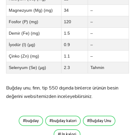
Magnezyum (Mg) (mg)
34
–
Fosfor (P) (mg)
120
–
Demir (Fe) (mg)
1.5
–
İyodür (I) (µg)
0.9
–
Çinko (Zn) (mg)
1.1
–
Selenyum (Se) (µg)
2.3
Tahmin
Buğday unu, fırın, tip 550 dışında binlerce ürünün besin
değerini websitemizden inceleyebilirsiniz.
buğday
buğday kalori
Buğday Unu
Un kalori