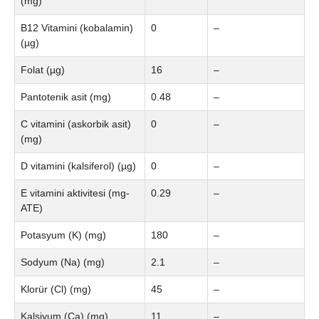
(mg)
B12 Vitamini (kobalamin)
0
–
(µg)
Folat (µg)
16
–
Pantotenik asit (mg)
0.48
–
C vitamini (askorbik asit)
0
–
(mg)
D vitamini (kalsiferol) (µg)
0
–
E vitamini aktivitesi (mg-
0.29
–
ATE)
Potasyum (K) (mg)
180
–
Sodyum (Na) (mg)
2.1
–
Klorür (Cl) (mg)
45
–
Kalsiyum (Ca) (mg)
11
–