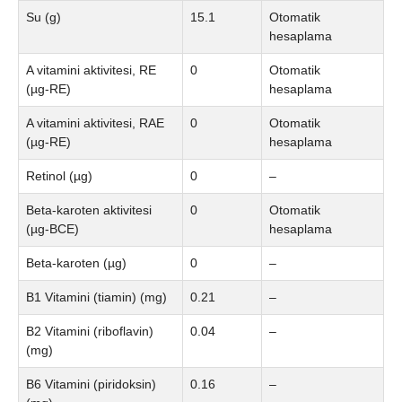
Su (g)
15.1
Otomatik
hesaplama
A vitamini aktivitesi, RE
0
Otomatik
(µg-RE)
hesaplama
A vitamini aktivitesi, RAE
0
Otomatik
(µg-RE)
hesaplama
Retinol (µg)
0
–
Beta-karoten aktivitesi
0
Otomatik
(µg-BCE)
hesaplama
Beta-karoten (µg)
0
–
B1 Vitamini (tiamin) (mg)
0.21
–
B2 Vitamini (riboflavin)
0.04
–
(mg)
B6 Vitamini (piridoksin)
0.16
–