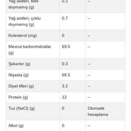
Yağ asitleri, tekli
0.2
–
doymamış (g)
Yağ asitleri, çoklu
0.7
–
doymamış (g)
Kolesterol (mg)
0
–
Mevcut karbonhidratlar
69.5
–
(g)
Şekerler (g)
0.3
–
Nişasta (g)
68.5
–
Diyet lifleri (g)
3.2
–
Protein (g)
12
–
Tuz (NaCl) (g)
0
Otomatik
hesaplama
Alkol (g)
0
–