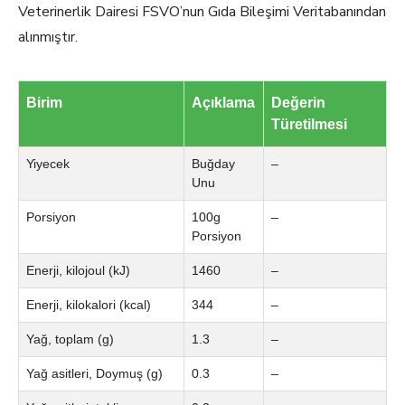
Veterinerlik Dairesi FSVO’nun Gıda Bileşimi Veritabanından
alınmıştır.
Birim
Açıklama
Değerin
Türetilmesi
Yiyecek
Buğday
–
Unu
Porsiyon
100g
–
Porsiyon
Enerji, kilojoul (kJ)
1460
–
Enerji, kilokalori (kcal)
344
–
Yağ, toplam (g)
1.3
–
Yağ asitleri, Doymuş (g)
0.3
–