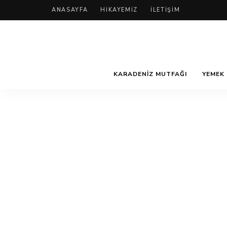
ANASAYFA
HIKAYEMIZ
İLETIŞIM
KARADENIZ MUTFAĞI
YEMEK 