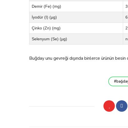
Demir (Fe) (mg)
3
İyodür (I) (µg)
6
Çinko (Zn) (mg)
2
Selenyum (Se) (µg)
n
Buğday unu gevreği dışında binlerce ürünün besin d
bağda