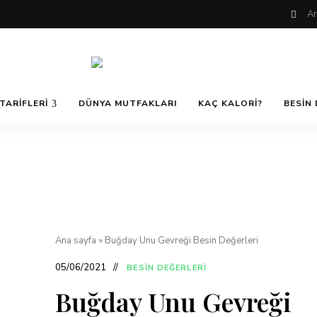
Nefis
AfiyetOla
ve
TARIFLERI
DÜNYA MUTFAKLARI
KAÇ KALORI?
BESIN 
Lezzetli,
En
güzel
Pratik ve
yemek
tarifleri,
çorba
tarifleri,
Kolay
tatlılar,
salatalar,
et
Yemek
yemekleri
ve
Ana sayfa
»
Buğday Unu Gevreği Besin Değerleri
kurabiyeler
Tarifleri
05/06/2021
BESIN DEĞERLERI
Buğday Unu Gevreği