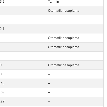
3.5
Tahmin
Otomatik hesaplama
–
2.1
–
Otomatik hesaplama
Otomatik hesaplama
–
0
Otomatik hesaplama
0
–
.46
–
.09
–
.27
–