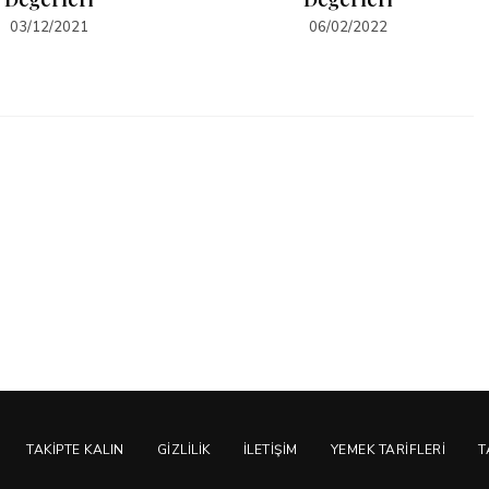
03/12/2021
06/02/2022
TAKIPTE KALIN
GIZLILIK
İLETIŞIM
YEMEK TARIFLERI
T