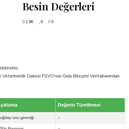
Besin Değerleri
1.9K
0
0
ilirsiniz.
ve Veterinerlik Dairesi FSVO’nun Gıda Bileşimi Veritabanından
çıklama
Değerin Türetilmesi
uğday unu gevreği
–
00g Porsiyon
–