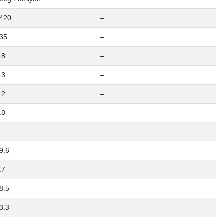
420
–
35
–
.8
–
.3
–
.2
–
.8
–
–
9.6
–
.7
–
8.5
–
3.3
–