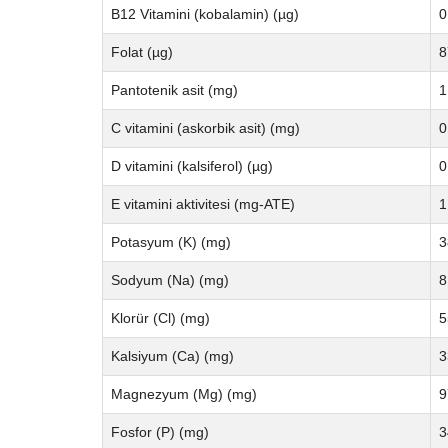
B12 Vitamini (kobalamin) (µg)
0
Folat (µg)
8
Pantotenik asit (mg)
1
C vitamini (askorbik asit) (mg)
0
D vitamini (kalsiferol) (µg)
0
E vitamini aktivitesi (mg-ATE)
1
Potasyum (K) (mg)
3
Sodyum (Na) (mg)
8
Klorür (Cl) (mg)
5
Kalsiyum (Ca) (mg)
3
Magnezyum (Mg) (mg)
9
Fosfor (P) (mg)
3