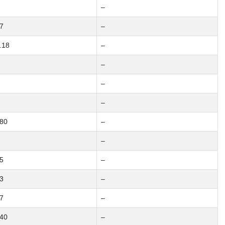
–
7
–
.18
–
–
–
–
80
–
–
5
–
3
–
7
–
40
–