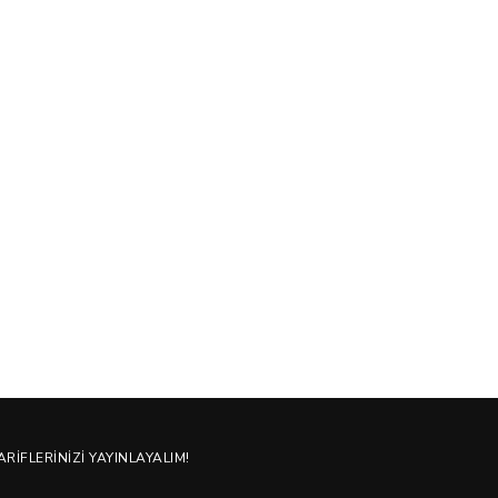
Değerleri
Değerle
16/10/2021
08/09/202
ARIFLERINIZI YAYINLAYALIM!