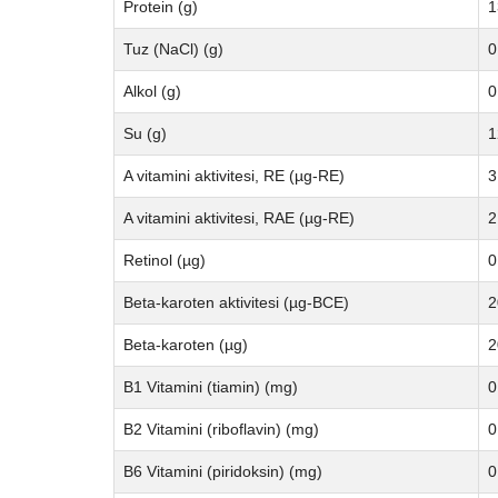
Protein (g)
1
Tuz (NaCl) (g)
0
Alkol (g)
0
Su (g)
1
A vitamini aktivitesi, RE (µg-RE)
3
A vitamini aktivitesi, RAE (µg-RE)
2
Retinol (µg)
0
Beta-karoten aktivitesi (µg-BCE)
2
Beta-karoten (µg)
2
B1 Vitamini (tiamin) (mg)
0
B2 Vitamini (riboflavin) (mg)
0
B6 Vitamini (piridoksin) (mg)
0