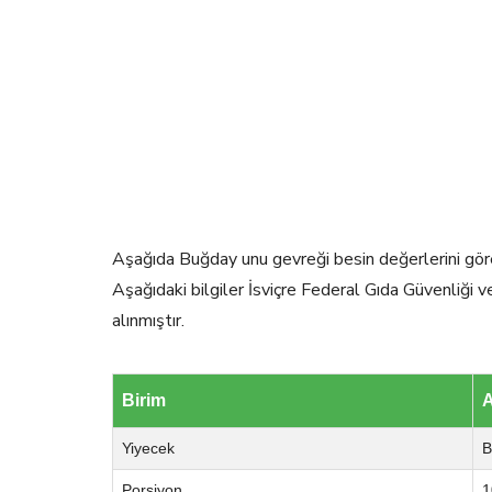
Aşağıda Buğday unu gevreği besin değerlerini göreb
Aşağıdaki bilgiler İsviçre Federal Gıda Güvenliği 
alınmıştır.
Birim
A
Yiyecek
B
Porsiyon
1