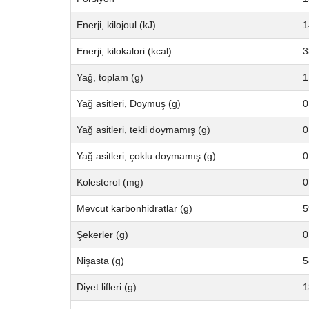
Enerji, kilojoul (kJ)
1
Enerji, kilokalori (kcal)
3
Yağ, toplam (g)
1
Yağ asitleri, Doymuş (g)
0
Yağ asitleri, tekli doymamış (g)
0
Yağ asitleri, çoklu doymamış (g)
0
Kolesterol (mg)
0
Mevcut karbonhidratlar (g)
5
Şekerler (g)
0
Nişasta (g)
5
Diyet lifleri (g)
1