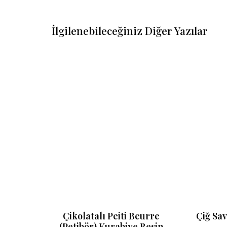
İlgilenebileceğiniz Diğer Yazılar
 ve
Çikolatalı Peiti Beurre
Çiğ Sa
l Besin
(Petibör) Kurabiye Besin