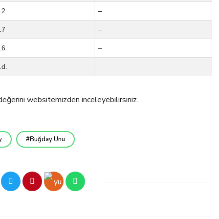
.2
–
.7
–
.6
–
.d.
eğerini websitemizden inceleyebilirsiniz.
y
Buğday Unu