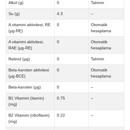
Alkol (g)
0
Tahmin
Su (g)
4.3
–
A vitamini aktivitesi, RE
0
Otomatik
(µg-RE)
hesaplama
A vitamini aktivitesi,
0
Otomatik
RAE (µg-RE)
hesaplama
Retinol (µg)
0
Tahmin
Beta-karoten aktivitesi
0
Otomatik
(µg-BCE)
hesaplama
Beta-karoten (µg)
0
–
B1 Vitamini (tiamin)
0.75
–
(mg)
B2 Vitamini (riboflavin)
0.22
–
(mg)