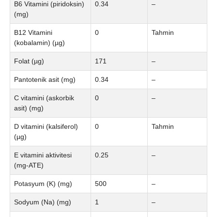
B6 Vitamini (piridoksin)
0.34
–
(mg)
B12 Vitamini
0
Tahmin
(kobalamin) (µg)
Folat (µg)
171
–
Pantotenik asit (mg)
0.34
–
C vitamini (askorbik
0
–
asit) (mg)
D vitamini (kalsiferol)
0
Tahmin
(µg)
E vitamini aktivitesi
0.25
–
(mg-ATE)
Potasyum (K) (mg)
500
–
Sodyum (Na) (mg)
1
–