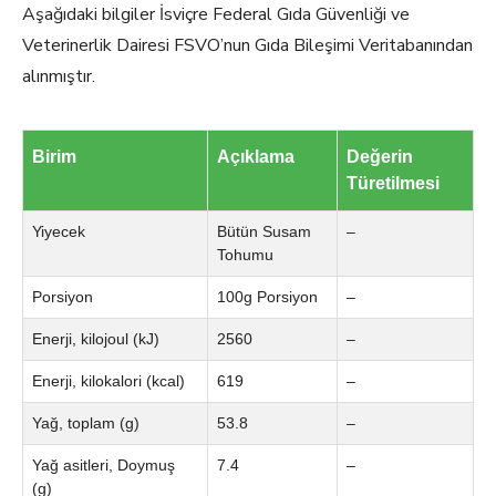
Aşağıdaki bilgiler İsviçre Federal Gıda Güvenliği ve
Veterinerlik Dairesi FSVO’nun Gıda Bileşimi Veritabanından
alınmıştır.
Birim
Açıklama
Değerin
Türetilmesi
Yiyecek
Bütün Susam
–
Tohumu
Porsiyon
100g Porsiyon
–
Enerji, kilojoul (kJ)
2560
–
Enerji, kilokalori (kcal)
619
–
Yağ, toplam (g)
53.8
–
Yağ asitleri, Doymuş
7.4
–
(g)