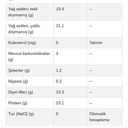
Yağ asitleri, tekli
19.4
–
doymamış (g)
Yağ asitleri, çoklu
21.1
–
doymamış (g)
Kolesterol (mg)
0
Tahmin
Mevcut karbonhidratlar
4
–
(g)
Şekerler (g)
1.2
–
Nişasta (g)
0.2
–
Diyet lifleri (g)
13.3
–
Protein (g)
23.1
–
Tuz (NaCl) (g)
0
Otomatik
hesaplama