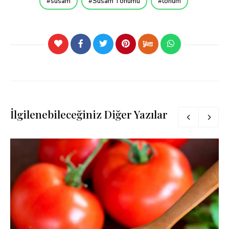
susam
Susam Tohumu
tohum
İlgilenebileceğiniz Diğer Yazılar