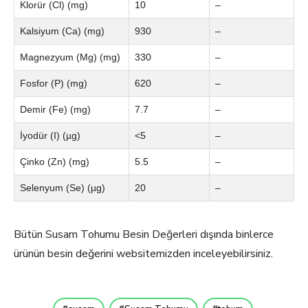
Klorür (Cl) (mg)
10
–
Kalsiyum (Ca) (mg)
930
–
Magnezyum (Mg) (mg)
330
–
Fosfor (P) (mg)
620
–
Demir (Fe) (mg)
7.7
–
İyodür (I) (µg)
<5
–
Çinko (Zn) (mg)
5.5
–
Selenyum (Se) (µg)
20
–
Bütün Susam Tohumu Besin Değerleri dışında binlerce
ürünün besin değerini websitemizden inceleyebilirsiniz.