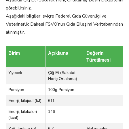
Aşağıda Çiğ Et (Sakatat Hariç Ortalama) Besin Değerlerini
görebilirsiniz.
Aşağıdaki bilgiler İsviçre Federal Gıda Güvenliği ve
Veterinerlik Dairesi FSVO’nun Gıda Bileşimi Veritabanından
alınmıştır.
Birim
Açıklama
Değerin
Türetilmesi
Yiyecek
Çiğ Et (Sakatat
–
Hariç Ortalama)
Porsiyon
100g Porsiyon
–
Enerji, kilojoul (kJ)
611
–
Enerji, kilokalori
146
–
(kcal)
Yağ, toplam (g)
6.7
Malzemeler