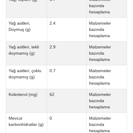
bazında
hesaplama
Yağ asitleri,
2.4
Malzemeler
Doymuş (g)
bazında
hesaplama
Yağ asitleri, tekli
2.9
Malzemeler
doymamış (g)
bazında
hesaplama
Yağ asitleri, çoklu
0.7
Malzemeler
doymamış (g)
bazında
hesaplama
Kolesterol (mg)
62
Malzemeler
bazında
hesaplama
Mevcut
0
Malzemeler
karbonhidratlar (g)
bazında
hesaplama