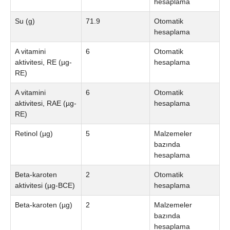
hesaplama
Su (g)
71.9
Otomatik
hesaplama
A vitamini
6
Otomatik
aktivitesi, RE (µg-
hesaplama
RE)
A vitamini
6
Otomatik
aktivitesi, RAE (µg-
hesaplama
RE)
Retinol (µg)
5
Malzemeler
bazında
hesaplama
Beta-karoten
2
Otomatik
aktivitesi (µg-BCE)
hesaplama
Beta-karoten (µg)
2
Malzemeler
bazında
hesaplama