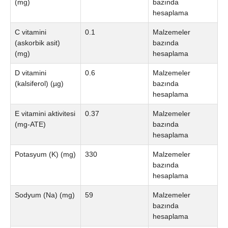
(mg)
bazında
hesaplama
C vitamini
0.1
Malzemeler
(askorbik asit)
bazında
(mg)
hesaplama
D vitamini
0.6
Malzemeler
(kalsiferol) (µg)
bazında
hesaplama
E vitamini aktivitesi
0.37
Malzemeler
(mg-ATE)
bazında
hesaplama
Potasyum (K) (mg)
330
Malzemeler
bazında
hesaplama
Sodyum (Na) (mg)
59
Malzemeler
bazında
hesaplama