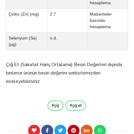
hesaplama
Çinko (Zn) (mg)
2.7
Malzemeler
bazında
hesaplama
Selenyum (Se)
n.d.
(µg)
Çiğ Et (Sakatat Hariç Ortalama) Besin Değerleri dışında
binlerce ürünün besin değerini websitemizden
inceleyebilirsiniz.
çiğ
çiğ et