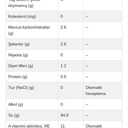
doymamış (g)
Kolesterol (mg)
0
–
Mevcut karbonhidratlar
2.6
–
(g)
Şekerler (g)
2.6
–
Nişasta (g)
0
–
Diyet lifleri (g)
1.2
–
Protein (g)
0.6
–
Tuz (NaCl) (g)
0
Otomatik
hesaplama
Alkol (g)
0
–
Su (g)
94.8
–
A vitamini aktivitesi, RE
11
Otomatik