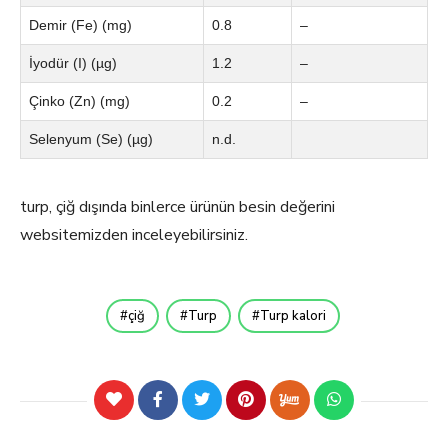
Demir (Fe) (mg)
0.8
–
İyodür (I) (µg)
1.2
–
Çinko (Zn) (mg)
0.2
–
Selenyum (Se) (µg)
n.d.
turp, çiğ dışında binlerce ürünün besin değerini
websitemizden inceleyebilirsiniz.
çiğ
Turp
Turp kalori