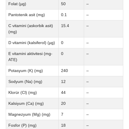
Folat (µg)
50
–
Pantotenik asit (mg)
0.1
–
C vitamini (askorbik asit)
15.4
–
(mg)
D vitamini (kalsiferol) (µg)
0
–
E vitamini aktivitesi (mg-
0
–
ATE)
Potasyum (K) (mg)
240
–
Sodyum (Na) (mg)
12
–
Klorür (Cl) (mg)
44
–
Kalsiyum (Ca) (mg)
20
–
Magnezyum (Mg) (mg)
7
–
Fosfor (P) (mg)
18
–