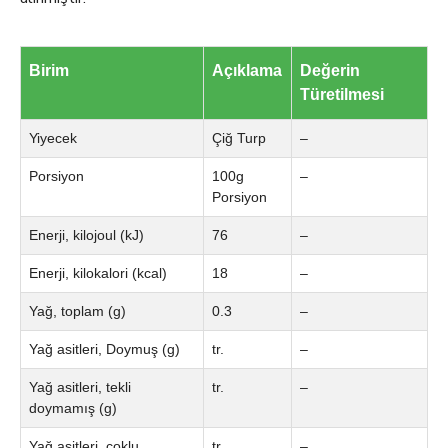
Birim
Açıklama
Değerin
Türetilmesi
Yiyecek
Çiğ Turp
–
Porsiyon
100g
–
Porsiyon
Enerji, kilojoul (kJ)
76
–
Enerji, kilokalori (kcal)
18
–
Yağ, toplam (g)
0.3
–
Yağ asitleri, Doymuş (g)
tr.
–
Yağ asitleri, tekli
tr.
–
doymamış (g)
Yağ asitleri, çoklu
tr.
–