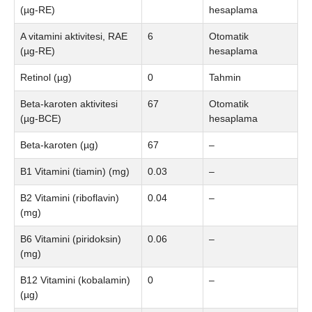
(µg-RE)
hesaplama
A vitamini aktivitesi, RAE
6
Otomatik
(µg-RE)
hesaplama
Retinol (µg)
0
Tahmin
Beta-karoten aktivitesi
67
Otomatik
(µg-BCE)
hesaplama
Beta-karoten (µg)
67
–
B1 Vitamini (tiamin) (mg)
0.03
–
B2 Vitamini (riboflavin)
0.04
–
(mg)
B6 Vitamini (piridoksin)
0.06
–
(mg)
B12 Vitamini (kobalamin)
0
–
(µg)