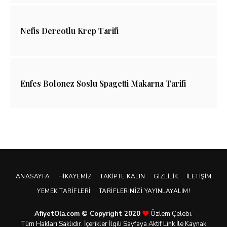
Nefis Dereotlu Krep Tarifi
Enfes Bolonez Soslu Spagetti Makarna Tarifi
ANASAYFA
HIKAYEMIZ
TAKIPTE KALIN
GIZLILIK
İLETIŞIM
YEMEK TARIFLERI
TARIFLERINIZI YAYINLAYALIM!
AfiyetOla.com © Copyright 2020
Özlem Çelebi.
Tüm Hakları Saklıdır. İçerikler İlgili Sayfaya Aktif Link İle Kaynak