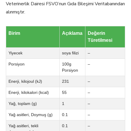
Veterinerlik Dairesi FSVO’nun Gıda Bileşimi Veritabanından
alınmıştır.
Birim
Açıklama
Değerin
Türetilmesi
Yiyecek
soya filizi
–
Porsiyon
100g
–
Porsiyon
Enerji, kilojoul (kJ)
231
–
Enerji, kilokalori (kcal)
55
–
Yağ, toplam (g)
1
–
Yağ asitleri, Doymuş (g)
0.1
–
Yağ asitleri, tekli
0.1
–