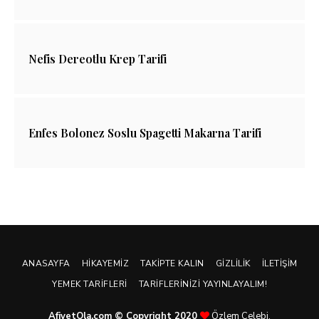
Nefis Dereotlu Krep Tarifi
Enfes Bolonez Soslu Spagetti Makarna Tarifi
ANASAYFA
HIKAYEMIZ
TAKIPTE KALIN
GIZLILIK
İLETIŞIM
YEMEK TARIFLERI
TARIFLERINIZI YAYINLAYALIM!
AfiyetOla.com © Copyright 2020
Özlem Çelebi.