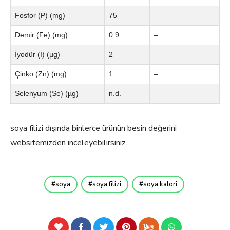
Fosfor (P) (mg)
75
–
Demir (Fe) (mg)
0.9
–
İyodür (I) (µg)
2
–
Çinko (Zn) (mg)
1
–
Selenyum (Se) (µg)
n.d.
soya filizi dışında binlerce ürünün besin değerini
websitemizden inceleyebilirsiniz.
soya
soya filizi
soya kalori