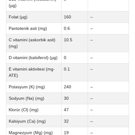
(µg)
Folat (µg)
160
–
Pantotenik asit (mg)
0.6
–
C vitamini (askorbik asit)
10.5
–
(mg)
D vitamini (kalsiferol) (µg)
0
–
E vitamini aktivitesi (mg-
0.1
–
ATE)
Potasyum (K) (mg)
240
–
Sodyum (Na) (mg)
30
–
Klorür (Cl) (mg)
47
–
Kalsiyum (Ca) (mg)
32
–
Magnezyum (Mg) (mg)
19
–