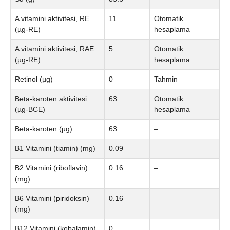
A vitamini aktivitesi, RE
11
Otomatik
(µg-RE)
hesaplama
A vitamini aktivitesi, RAE
5
Otomatik
(µg-RE)
hesaplama
Retinol (µg)
0
Tahmin
Beta-karoten aktivitesi
63
Otomatik
(µg-BCE)
hesaplama
Beta-karoten (µg)
63
–
B1 Vitamini (tiamin) (mg)
0.09
–
B2 Vitamini (riboflavin)
0.16
–
(mg)
B6 Vitamini (piridoksin)
0.16
–
(mg)
B12 Vitamini (kobalamin)
0
–