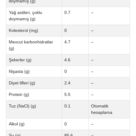
doymamış (g)
Yağ asitleri, çoklu
0.7
–
doymamış (g)
Kolesterol (mg)
0
–
Mevcut karbonhidratlar
4.7
–
(g)
Şekerler (g)
4.6
–
Nişasta (g)
0
–
Diyet lifleri (g)
2.4
–
Protein (g)
5.5
–
Tuz (NaCl) (g)
0.1
Otomatik
hesaplama
Alkol (g)
0
–
Su (g)
85.6
–