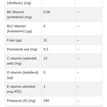
(riboflavin) (mg)
B6 Vitamini
0.06
–
(piridoksin) (mg)
B12 Vitamini
0
–
(kobalamin) (µg)
Folat (µg)
11
–
Pantotenik asit (mg)
0.2
–
C vitamini (askorbik
13
–
asit) (mg)
D vitamini (kalsiferol)
0
–
(µg)
E vitamini aktivitesi
1
–
(mg-ATE)
Potasyum (K) (mg)
240
–