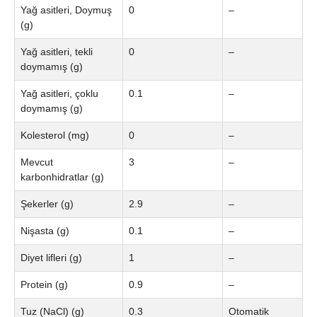
Yağ asitleri, Doymuş
0
–
(g)
Yağ asitleri, tekli
0
–
doymamış (g)
Yağ asitleri, çoklu
0.1
–
doymamış (g)
Kolesterol (mg)
0
–
Mevcut
3
–
karbonhidratlar (g)
Şekerler (g)
2.9
–
Nişasta (g)
0.1
–
Diyet lifleri (g)
1
–
Protein (g)
0.9
–
Tuz (NaCl) (g)
0.3
Otomatik