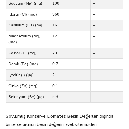
Sodyum (Na) (mg)
100
–
Klorür (Cl) (mg)
360
–
Kalsiyum (Ca) (mg)
16
–
Magnezyum (Mg)
12
–
(mg)
Fosfor (P) (mg)
20
–
Demir (Fe) (mg)
0.7
–
İyodür (I) (µg)
2
–
Çinko (Zn) (mg)
0.1
–
Selenyum (Se) (µg)
n.d.
Soyulmuş Konserve Domates Besin Değerleri dışında
binlerce ürünün besin değerini websitemizden