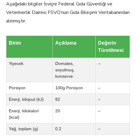
Aşağıdaki bilgiler İsviçre Federal Gıda Güvenliği ve
Veterinerlik Dairesi FSVO’nun Gıda Bileşimi Veritabanından
alınmıştır.
Birim
Açıklama
Değerin
Türetilmesi
Yiyecek
Domates,
–
soyulmuş,
konserve
Porsiyon
100g Porsiyon
–
Enerji, kilojoul (kJ)
82
–
Enerji, kilokalori
20
–
(kcal)
Yağ, toplam (g)
0.2
–