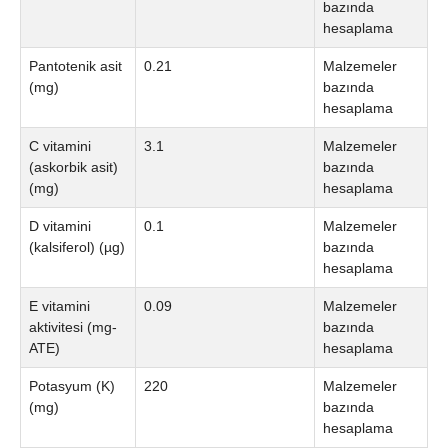
bazında
hesaplama
Pantotenik asit
0.21
Malzemeler
(mg)
bazında
hesaplama
C vitamini
3.1
Malzemeler
(askorbik asit)
bazında
(mg)
hesaplama
D vitamini
0.1
Malzemeler
(kalsiferol) (µg)
bazında
hesaplama
E vitamini
0.09
Malzemeler
aktivitesi (mg-
bazında
ATE)
hesaplama
Potasyum (K)
220
Malzemeler
(mg)
bazında
hesaplama