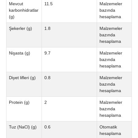
Mevcut
11.5
Malzemeler
karbonhidratlar
bazında
(g)
hesaplama
Şekerler (g)
1.8
Malzemeler
bazında
hesaplama
Nişasta (g)
9.7
Malzemeler
bazında
hesaplama
Diyet lifleri (g)
0.8
Malzemeler
bazında
hesaplama
Protein (g)
2
Malzemeler
bazında
hesaplama
Tuz (NaCl) (g)
0.6
Otomatik
hesaplama