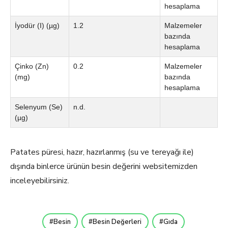
hesaplama
İyodür (I) (µg)
1.2
Malzemeler
bazında
hesaplama
Çinko (Zn)
0.2
Malzemeler
(mg)
bazında
hesaplama
Selenyum (Se)
n.d.
(µg)
Patates püresi, hazır, hazırlanmış (su ve tereyağı ile)
dışında binlerce ürünün besin değerini websitemizden
inceleyebilirsiniz.
Besin
Besin Değerleri
Gıda