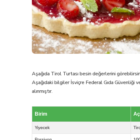
Aşağıda Tirol Turtası besin değerlerini görebilirsin
Aşağıdaki bilgiler İsviçre Federal Gıda Güvenliği 
alınmıştır.
Birim
Aç
Yiyecek
Tir
Porsiyon
100