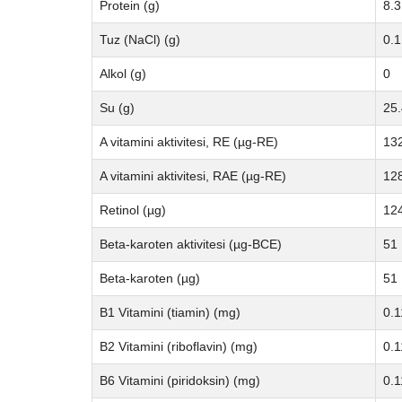
Protein (g)
8.3
Tuz (NaCl) (g)
0.1
Alkol (g)
0
Su (g)
25.
A vitamini aktivitesi, RE (µg-RE)
13
A vitamini aktivitesi, RAE (µg-RE)
12
Retinol (µg)
12
Beta-karoten aktivitesi (µg-BCE)
51
Beta-karoten (µg)
51
B1 Vitamini (tiamin) (mg)
0.1
B2 Vitamini (riboflavin) (mg)
0.1
B6 Vitamini (piridoksin) (mg)
0.1