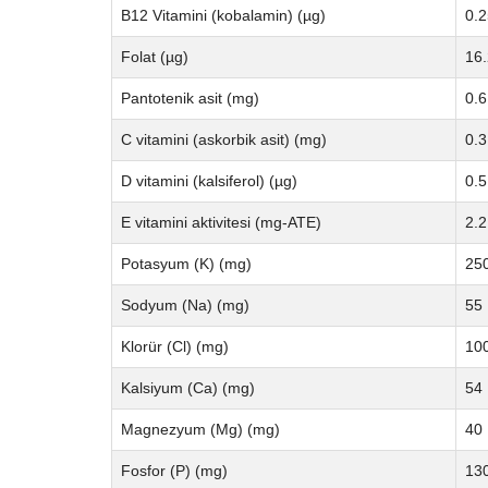
B12 Vitamini (kobalamin) (µg)
0.2
Folat (µg)
16.
Pantotenik asit (mg)
0.6
C vitamini (askorbik asit) (mg)
0.3
D vitamini (kalsiferol) (µg)
0.5
E vitamini aktivitesi (mg-ATE)
2.2
Potasyum (K) (mg)
25
Sodyum (Na) (mg)
55
Klorür (Cl) (mg)
10
Kalsiyum (Ca) (mg)
54
Magnezyum (Mg) (mg)
40
Fosfor (P) (mg)
13