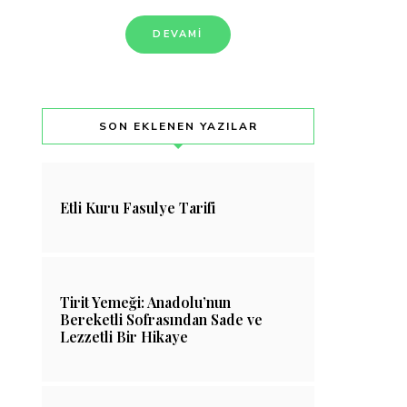
DEVAMI
SON EKLENEN YAZILAR
Etli Kuru Fasulye Tarifi
Tirit Yemeği: Anadolu’nun
Bereketli Sofrasından Sade ve
Lezzetli Bir Hikaye
Buğday Nişastası Besin
Schabziger Peyni
Değerleri
Yeşil Peyniri