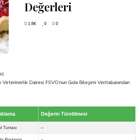
Değerleri
1.8K
0
0
iz.
ve Veterinerlik Dairesi FSVO’nun Gıda Bileşimi Veritabanından
ıklama
Değerin Türetilmesi
ol Turtası
–
g Porsiyon
–