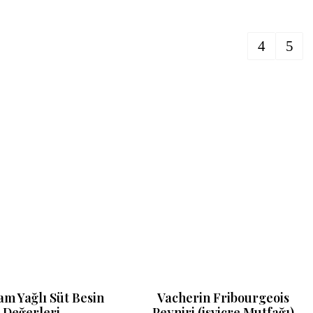
m Yağlı Süt Besin
Vacherin Fribourgeois
Değerleri
Peyniri (isviçre Mutfağı)