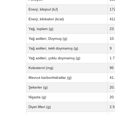
Enerji, kilojoul (kJ)
17
Enerji, kilokalori (kcal)
41
Yağ, toplam (g)
23.
Yağ asitleri, Doymuş (g)
10.
Yağ asitleri, tekli doymamış (g)
9
Yağ asitleri, çoklu doymamış (g)
1.7
Kolesterol (mg)
95
Mevcut karbonhidratlar (g)
41.
Şekerler (g)
20.
Nişasta (g)
20.
Diyet lifleri (g)
2.5