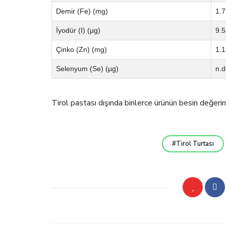
Demir (Fe) (mg)
1.7
İyodür (I) (µg)
9.5
Çinko (Zn) (mg)
1.1
Selenyum (Se) (µg)
n.d
Tirol pastası dışında binlerce ürünün besin değerin
Tirol Turtası