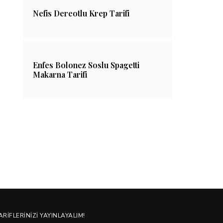
Değerleri – i
Nefis Dereotlu Krep Tarifi
30/05/2021
Yemekle
30/11/202
Enfes Bolonez Soslu Spagetti
Makarna Tarifi
ARIFLERINIZI YAYINLAYALIM!