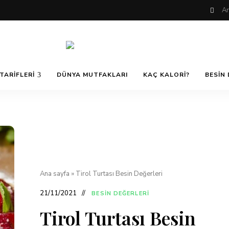
Nefis
AfiyetOla
ve
TARIFLERI
DÜNYA MUTFAKLARI
KAÇ KALORI?
BESIN 
Lezzetli,
En
güzel
Pratik ve
yemek
tarifleri,
çorba
tarifleri,
Kolay
tatlılar,
salatalar,
et
Yemek
yemekleri
ve
Ana sayfa
»
Tirol Turtası Besin Değerleri
kurabiyeler
Tarifleri
21/11/2021
BESIN DEĞERLERI
Tirol Turtası Besin