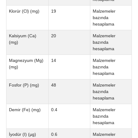
Klorür (Cl) (mg)
19
Malzemeler
bazında
hesaplama
Kalsiyum (Ca)
20
Malzemeler
(mg)
bazında
hesaplama
Magnezyum (Mg)
14
Malzemeler
(mg)
bazında
hesaplama
Fosfor (P) (mg)
48
Malzemeler
bazında
hesaplama
Demir (Fe) (mg)
0.4
Malzemeler
bazında
hesaplama
İyodür (I) (µg)
0.6
Malzemeler