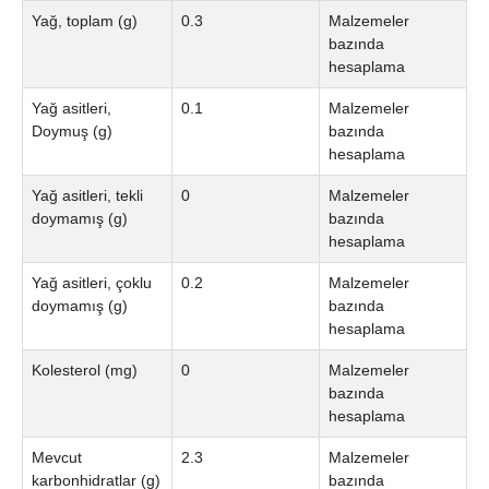
Yağ, toplam (g)
0.3
Malzemeler
bazında
hesaplama
Yağ asitleri,
0.1
Malzemeler
Doymuş (g)
bazında
hesaplama
Yağ asitleri, tekli
0
Malzemeler
doymamış (g)
bazında
hesaplama
Yağ asitleri, çoklu
0.2
Malzemeler
doymamış (g)
bazında
hesaplama
Kolesterol (mg)
0
Malzemeler
bazında
hesaplama
Mevcut
2.3
Malzemeler
karbonhidratlar (g)
bazında