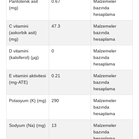
Pantotenik asit
0.67
Malzemeler
(mg)
bazında
hesaplama
C vitamini
47.3
Malzemeler
(askorbik asit)
bazında
(mg)
hesaplama
D vitamini
0
Malzemeler
(kalsiferol) (µg)
bazında
hesaplama
E vitamini aktivitesi
0.21
Malzemeler
(mg-ATE)
bazında
hesaplama
Potasyum (K) (mg)
290
Malzemeler
bazında
hesaplama
Sodyum (Na) (mg)
13
Malzemeler
bazında
hesaplama