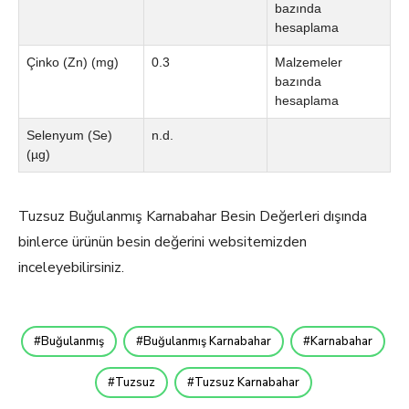
bazında
hesaplama
Çinko (Zn) (mg)
0.3
Malzemeler
bazında
hesaplama
Selenyum (Se)
n.d.
(µg)
Tuzsuz Buğulanmış Karnabahar Besin Değerleri dışında
binlerce ürünün besin değerini websitemizden
inceleyebilirsiniz.
Buğulanmış
Buğulanmış Karnabahar
Karnabahar
Tuzsuz
Tuzsuz Karnabahar