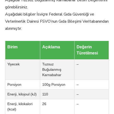
Aşağıda Tuzsuz Buğulanmış Karnabahar Besin Değerlerini
görebilirsiniz.
Aşağıdaki bilgiler İsviçre Federal Gıda Güvenliği ve
Veterinerlik Dairesi FSVO’nun Gıda Bileşimi Veritabanından
alınmıştır.
Birim
Açıklama
Değerin
Türetilmesi
Yiyecek
Tuzsuz
–
Buğulanmış
Karnabahar
Porsiyon
100g Porsiyon
–
Enerji, kilojoul (kJ)
110
–
Enerji, kilokalori
26
–
(kcal)