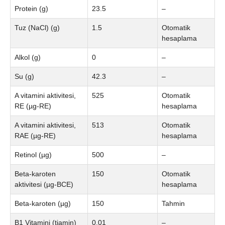
Protein (g)
23.5
–
Tuz (NaCl) (g)
1.5
Otomatik
hesaplama
Alkol (g)
0
–
Su (g)
42.3
–
A vitamini aktivitesi,
525
Otomatik
RE (µg-RE)
hesaplama
A vitamini aktivitesi,
513
Otomatik
RAE (µg-RE)
hesaplama
Retinol (µg)
500
–
Beta-karoten
150
Otomatik
aktivitesi (µg-BCE)
hesaplama
Beta-karoten (µg)
150
Tahmin
B1 Vitamini (tiamin)
0.01
–