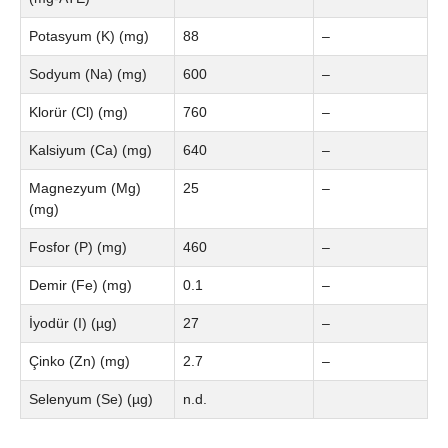
Potasyum (K) (mg)
88
–
Sodyum (Na) (mg)
600
–
Klorür (Cl) (mg)
760
–
Kalsiyum (Ca) (mg)
640
–
Magnezyum (Mg)
25
–
(mg)
Fosfor (P) (mg)
460
–
Demir (Fe) (mg)
0.1
–
İyodür (I) (µg)
27
–
Çinko (Zn) (mg)
2.7
–
Selenyum (Se) (µg)
n.d.