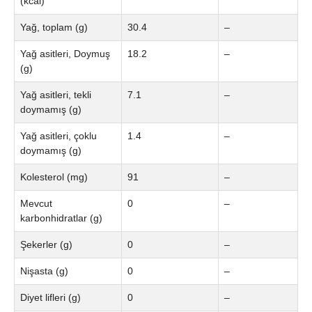
(kcal)
Yağ, toplam (g)
30.4
–
Yağ asitleri, Doymuş
18.2
–
(g)
Yağ asitleri, tekli
7.1
–
doymamış (g)
Yağ asitleri, çoklu
1.4
–
doymamış (g)
Kolesterol (mg)
91
–
Mevcut
0
–
karbonhidratlar (g)
Şekerler (g)
0
–
Nişasta (g)
0
–
Diyet lifleri (g)
0
–