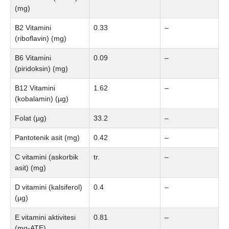
(mg)
B2 Vitamini
0.33
–
(riboflavin) (mg)
B6 Vitamini
0.09
–
(piridoksin) (mg)
B12 Vitamini
1.62
–
(kobalamin) (µg)
Folat (µg)
33.2
–
Pantotenik asit (mg)
0.42
–
C vitamini (askorbik
tr.
–
asit) (mg)
D vitamini (kalsiferol)
0.4
–
(µg)
E vitamini aktivitesi
0.81
–
(mg-ATE)