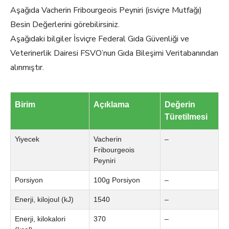
Aşağıda Vacherin Fribourgeois Peyniri (isviçre Mutfağı)
Besin Değerlerini görebilirsiniz.
Aşağıdaki bilgiler İsviçre Federal Gıda Güvenliği ve
Veterinerlik Dairesi FSVO’nun Gıda Bileşimi Veritabanından
alınmıştır.
Birim
Açıklama
Değerin
Türetilmesi
Yiyecek
Vacherin
–
Fribourgeois
Peyniri
Porsiyon
100g Porsiyon
–
Enerji, kilojoul (kJ)
1540
–
Enerji, kilokalori
370
–