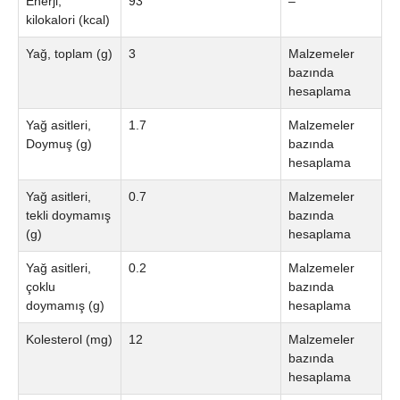
Enerji,
93
–
kilokalori (kcal)
Yağ, toplam (g)
3
Malzemeler
bazında
hesaplama
Yağ asitleri,
1.7
Malzemeler
Doymuş (g)
bazında
hesaplama
Yağ asitleri,
0.7
Malzemeler
tekli doymamış
bazında
(g)
hesaplama
Yağ asitleri,
0.2
Malzemeler
çoklu
bazında
doymamış (g)
hesaplama
Kolesterol (mg)
12
Malzemeler
bazında
hesaplama