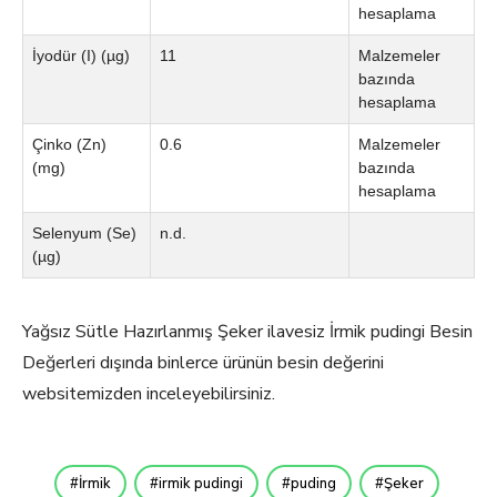
hesaplama
İyodür (I) (µg)
11
Malzemeler
bazında
hesaplama
Çinko (Zn)
0.6
Malzemeler
(mg)
bazında
hesaplama
Selenyum (Se)
n.d.
(µg)
Yağsız Sütle Hazırlanmış Şeker ilavesiz İrmik pudingi Besin
Değerleri dışında binlerce ürünün besin değerini
websitemizden inceleyebilirsiniz.
İrmik
irmik pudingi
puding
Şeker