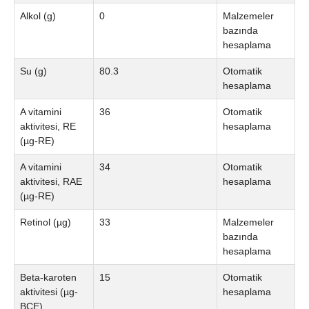
Alkol (g)
0
Malzemeler
bazında
hesaplama
Su (g)
80.3
Otomatik
hesaplama
A vitamini
36
Otomatik
aktivitesi, RE
hesaplama
(µg-RE)
A vitamini
34
Otomatik
aktivitesi, RAE
hesaplama
(µg-RE)
Retinol (µg)
33
Malzemeler
bazında
hesaplama
Beta-karoten
15
Otomatik
aktivitesi (µg-
hesaplama
BCE)