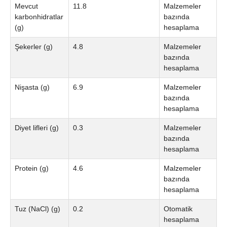
Mevcut
11.8
Malzemeler
karbonhidratlar
bazında
(g)
hesaplama
Şekerler (g)
4.8
Malzemeler
bazında
hesaplama
Nişasta (g)
6.9
Malzemeler
bazında
hesaplama
Diyet lifleri (g)
0.3
Malzemeler
bazında
hesaplama
Protein (g)
4.6
Malzemeler
bazında
hesaplama
Tuz (NaCl) (g)
0.2
Otomatik
hesaplama