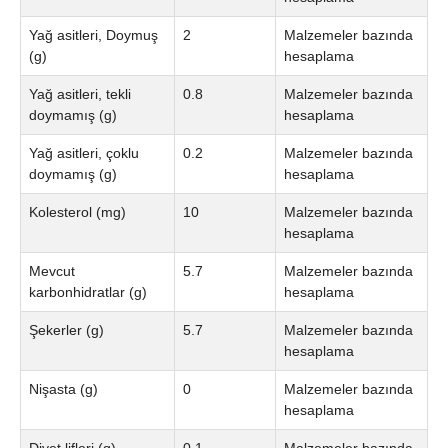
Yağ asitleri, Doymuş
2
Malzemeler bazında
(g)
hesaplama
Yağ asitleri, tekli
0.8
Malzemeler bazında
doymamış (g)
hesaplama
Yağ asitleri, çoklu
0.2
Malzemeler bazında
doymamış (g)
hesaplama
Kolesterol (mg)
10
Malzemeler bazında
hesaplama
Mevcut
5.7
Malzemeler bazında
karbonhidratlar (g)
hesaplama
Şekerler (g)
5.7
Malzemeler bazında
hesaplama
Nişasta (g)
0
Malzemeler bazında
hesaplama