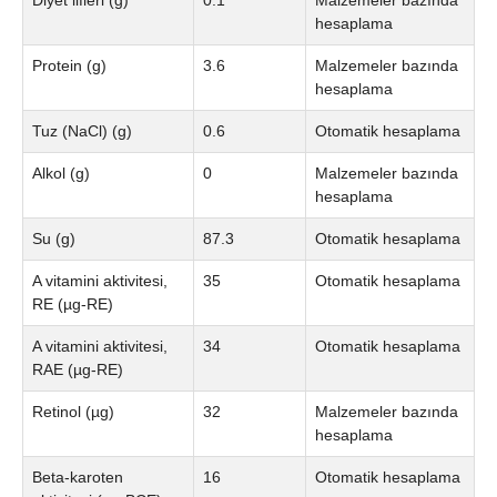
Diyet lifleri (g)
0.1
Malzemeler bazında
hesaplama
Protein (g)
3.6
Malzemeler bazında
hesaplama
Tuz (NaCl) (g)
0.6
Otomatik hesaplama
Alkol (g)
0
Malzemeler bazında
hesaplama
Su (g)
87.3
Otomatik hesaplama
A vitamini aktivitesi,
35
Otomatik hesaplama
RE (µg-RE)
A vitamini aktivitesi,
34
Otomatik hesaplama
RAE (µg-RE)
Retinol (µg)
32
Malzemeler bazında
hesaplama
Beta-karoten
16
Otomatik hesaplama