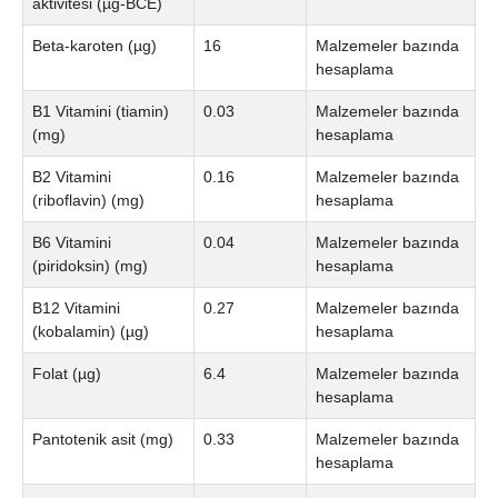
aktivitesi (µg-BCE)
Beta-karoten (µg)
16
Malzemeler bazında
hesaplama
B1 Vitamini (tiamin)
0.03
Malzemeler bazında
(mg)
hesaplama
B2 Vitamini
0.16
Malzemeler bazında
(riboflavin) (mg)
hesaplama
B6 Vitamini
0.04
Malzemeler bazında
(piridoksin) (mg)
hesaplama
B12 Vitamini
0.27
Malzemeler bazında
(kobalamin) (µg)
hesaplama
Folat (µg)
6.4
Malzemeler bazında
hesaplama
Pantotenik asit (mg)
0.33
Malzemeler bazında
hesaplama