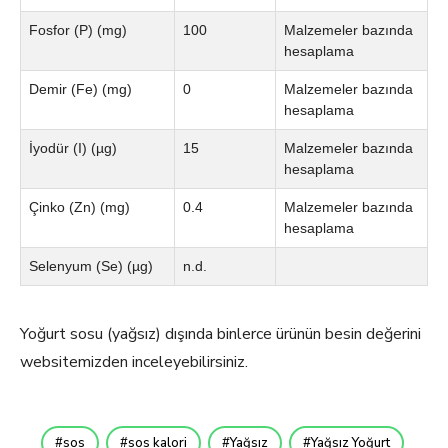
Fosfor (P) (mg)
100
Malzemeler bazında
hesaplama
Demir (Fe) (mg)
0
Malzemeler bazında
hesaplama
İyodür (I) (µg)
15
Malzemeler bazında
hesaplama
Çinko (Zn) (mg)
0.4
Malzemeler bazında
hesaplama
Selenyum (Se) (µg)
n.d.
Yoğurt sosu (yağsız) dışında binlerce ürünün besin değerini
websitemizden inceleyebilirsiniz.
sos
sos kalori
Yağsız
Yağsız Yoğurt