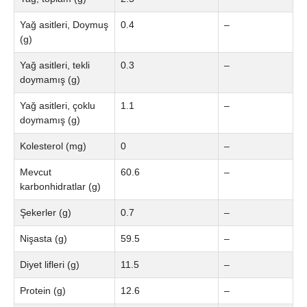
Yağ asitleri, Doymuş
0.4
–
(g)
Yağ asitleri, tekli
0.3
–
doymamış (g)
Yağ asitleri, çoklu
1.1
–
doymamış (g)
Kolesterol (mg)
0
–
Mevcut
60.6
–
karbonhidratlar (g)
Şekerler (g)
0.7
–
Nişasta (g)
59.5
–
Diyet lifleri (g)
11.5
–
Protein (g)
12.6
–