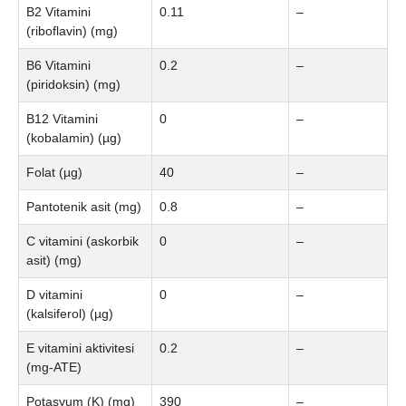
B2 Vitamini
0.11
–
(riboflavin) (mg)
B6 Vitamini
0.2
–
(piridoksin) (mg)
B12 Vitamini
0
–
(kobalamin) (µg)
Folat (µg)
40
–
Pantotenik asit (mg)
0.8
–
C vitamini (askorbik
0
–
asit) (mg)
D vitamini
0
–
(kalsiferol) (µg)
E vitamini aktivitesi
0.2
–
(mg-ATE)
Potasyum (K) (mg)
390
–