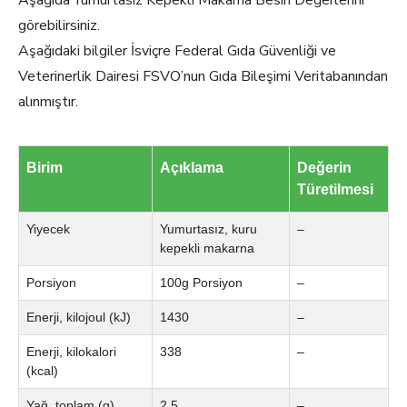
Aşağıda Yumurtasız Kepekli Makarna Besin Değerlerini
görebilirsiniz.
Aşağıdaki bilgiler İsviçre Federal Gıda Güvenliği ve
Veterinerlik Dairesi FSVO’nun Gıda Bileşimi Veritabanından
alınmıştır.
Birim
Açıklama
Değerin
Türetilmesi
Yiyecek
Yumurtasız, kuru
–
kepekli makarna
Porsiyon
100g Porsiyon
–
Enerji, kilojoul (kJ)
1430
–
Enerji, kilokalori
338
–
(kcal)
Yağ, toplam (g)
2.5
–