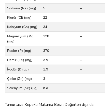
Sodyum (Na) (mg)
5
–
Klorür (Cl) (mg)
22
–
Kalsiyum (Ca) (mg)
34
–
Magnezyum (Mg)
120
–
(mg)
Fosfor (P) (mg)
370
–
Demir (Fe) (mg)
3.9
–
İyodür (I) (µg)
1.9
–
Çinko (Zn) (mg)
3
–
Selenyum (Se) (µg)
n.d.
Yumurtasız Kepekli Makarna Besin Değerleri dışında