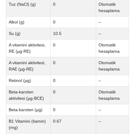
Tuz (NaCl) (g)
0
Otomatik
hesaplama
Alkol (g)
0
–
Su (g)
10.5
–
A vitamini aktivitesi,
0
Otomatik
RE (µg-RE)
hesaplama
A vitamini aktivitesi,
0
Otomatik
RAE (µg-RE)
hesaplama
Retinol (µg)
0
–
Beta-karoten
0
Otomatik
aktivitesi (µg-BCE)
hesaplama
Beta-karoten (µg)
0
–
B1 Vitamini (tiamin)
0.67
–
(mg)