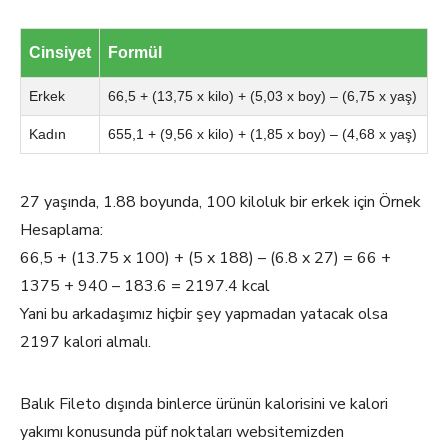
Cinsiyet
Formül
Erkek
66,5 + (13,75 x kilo) + (5,03 x boy) – (6,75 x yaş)
Kadın
655,1 + (9,56 x kilo) + (1,85 x boy) – (4,68 x yaş)
27 yaşında, 1.88 boyunda, 100 kiloluk bir erkek için Örnek
Hesaplama:
66,5 + (13.75 x 100) + (5 x 188) – (6.8 x 27) = 66 +
1375 + 940 – 183.6 = 2197.4 kcal
Yani bu arkadaşımız hiçbir şey yapmadan yatacak olsa
2197 kalori almalı.
Balık Fileto dışında binlerce ürünün kalorisini ve kalori
yakımı konusunda püf noktaları websitemizden