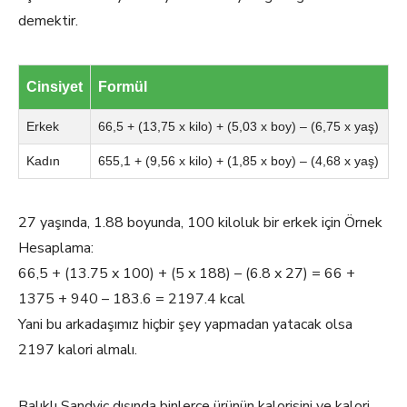
demektir.
Cinsiyet
Formül
Erkek
66,5 + (13,75 x kilo) + (5,03 x boy) – (6,75 x yaş)
Kadın
655,1 + (9,56 x kilo) + (1,85 x boy) – (4,68 x yaş)
27 yaşında, 1.88 boyunda, 100 kiloluk bir erkek için Örnek
Hesaplama:
66,5 + (13.75 x 100) + (5 x 188) – (6.8 x 27) = 66 +
1375 + 940 – 183.6 = 2197.4 kcal
Yani bu arkadaşımız hiçbir şey yapmadan yatacak olsa
2197 kalori almalı.
Balıklı Sandviç dışında binlerce ürünün kalorisini ve kalori