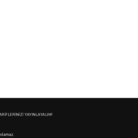
01/08/202
ARIFLERINIZI YAYINLAYALIM!
anılamaz.