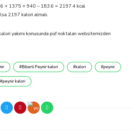
 66 + 1375 + 940 – 183.6 = 2197.4 kcal
lsa 2197 kalori almalı.
ve kalori yakımı konusunda püf noktaları websitemizden
nir
Biberli Peynir kalori
kalori
peynir
peynir kalori