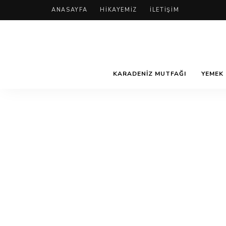
ANASAYFA
HIKAYEMIZ
İLETIŞIM
KARADENIZ MUTFAĞI
YEMEK 