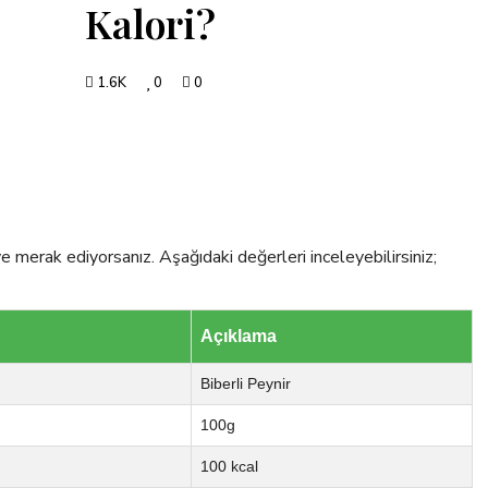
Kalori?
1.6K
0
0
ye merak ediyorsanız. Aşağıdaki değerleri inceleyebilirsiniz;
Açıklama
Biberli Peynir
100g
100 kcal