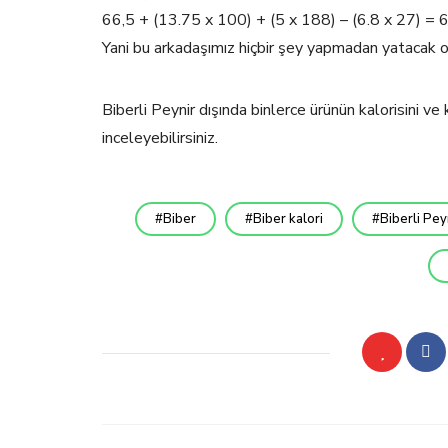
66,5 + (13.75 x 100) + (5 x 188) – (6.8 x 27) =
Yani bu arkadaşımız hiçbir şey yapmadan yatacak o
Biberli Peynir dışında binlerce ürünün kalorisini 
inceleyebilirsiniz.
Biber
Biber kalori
Biberli Pey