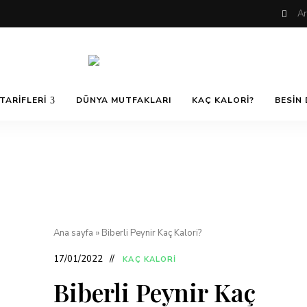
Nefis
AfiyetOla
ve
TARIFLERI
DÜNYA MUTFAKLARI
KAÇ KALORI?
BESIN 
Lezzetli,
En
güzel
Pratik ve
yemek
tarifleri,
çorba
tarifleri,
Kolay
tatlılar,
salatalar,
et
Yemek
yemekleri
ve
Ana sayfa
»
Biberli Peynir Kaç Kalori?
kurabiyeler
Tarifleri
17/01/2022
KAÇ KALORI
Biberli Peynir Kaç