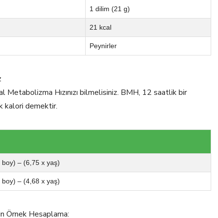
1 dilim (21 g)
21 kcal
Peynirler
z
al Metabolizma Hızınızı bilmelisiniz. BMH, 12 saatlik bir
k kalori demektir.
x boy) – (6,75 x yaş)
x boy) – (4,68 x yaş)
için Örnek Hesaplama: