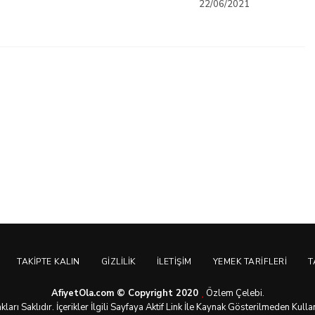
22/06/2021
TAKIPTE KALIN
GIZLILIK
İLETIŞIM
YEMEK TARIFLERI
T
AfiyetOla.com © Copyright 2020
Özlem Çelebi.
arı Saklıdır. İçerikler İlgili Sayfaya Aktif Link İle Kaynak Gösterilmeden Kull