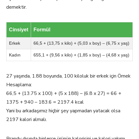
demektir.
Cinsiyet
Formül
Erkek
66,5 + (13,75 x kilo) + (5,03 x boy) – (6,75 x yaş)
Kadın
655,1 + (9,56 x kilo) + (1,85 x boy) – (4,68 x yaş)
27 yaşında, 1.88 boyunda, 100 kiloluk bir erkek için Örnek
Hesaplama:
66,5 + (13.75 x 100) + (5 x 188) – (6.8 x 27) = 66 +
1375 + 940 – 183.6 = 2197.4 kcal
Yani bu arkadaşımız hiçbir şey yapmadan yatacak olsa
2197 kalori almalı.
Brandy dışında binlerce ürünün kalorisini ve kalori yakımı