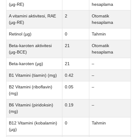
(µg-RE)
hesaplama
A vitamini aktivitesi, RAE
2
Otomatik
(µg-RE)
hesaplama
Retinol (µg)
0
Tahmin
Beta-karoten aktivitesi
21
Otomatik
(µg-BCE)
hesaplama
Beta-karoten (µg)
21
–
B1 Vitamini (tiamin) (mg)
0.42
–
B2 Vitamini (riboflavin)
0.05
–
(mg)
B6 Vitamini (piridoksin)
0.19
–
(mg)
B12 Vitamini (kobalamin)
0
Tahmin
(µg)