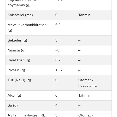
doymamış (g)
Kolesterol (mg)
0
Tahmin
Mevcut karbonhidratlar
6.9
–
(g)
Şekerler (g)
3
–
Nişasta (g)
<0
–
Diyet lifleri (g)
6.7
–
Protein (g)
15.7
–
Tuz (NaCl) (g)
0
Otomatik
hesaplama
Alkol (g)
0
Tahmin
Su (g)
4
–
A vitamini aktivitesi, RE
3
Otomatik