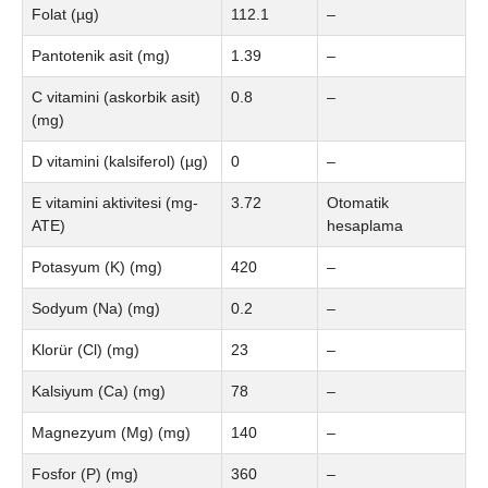
Folat (µg)
112.1
–
Pantotenik asit (mg)
1.39
–
C vitamini (askorbik asit)
0.8
–
(mg)
D vitamini (kalsiferol) (µg)
0
–
E vitamini aktivitesi (mg-
3.72
Otomatik
ATE)
hesaplama
Potasyum (K) (mg)
420
–
Sodyum (Na) (mg)
0.2
–
Klorür (Cl) (mg)
23
–
Kalsiyum (Ca) (mg)
78
–
Magnezyum (Mg) (mg)
140
–
Fosfor (P) (mg)
360
–