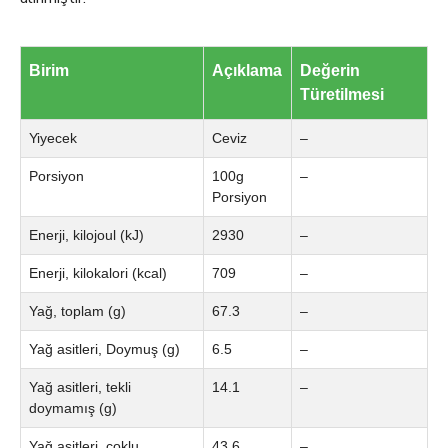
Birim
Açıklama
Değerin
Türetilmesi
Yiyecek
Ceviz
–
Porsiyon
100g
–
Porsiyon
Enerji, kilojoul (kJ)
2930
–
Enerji, kilokalori (kcal)
709
–
Yağ, toplam (g)
67.3
–
Yağ asitleri, Doymuş (g)
6.5
–
Yağ asitleri, tekli
14.1
–
doymamış (g)
Yağ asitleri, çoklu
43.6
–