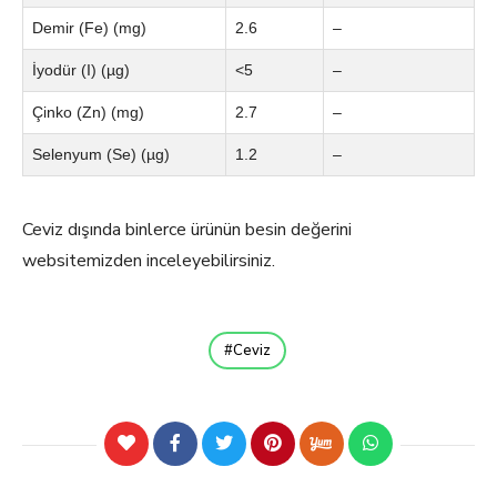
Demir (Fe) (mg)
2.6
–
İyodür (I) (µg)
<5
–
Çinko (Zn) (mg)
2.7
–
Selenyum (Se) (µg)
1.2
–
Ceviz dışında binlerce ürünün besin değerini
websitemizden inceleyebilirsiniz.
Ceviz