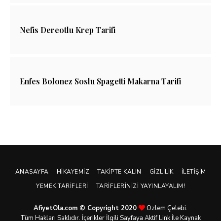
Nefis Dereotlu Krep Tarifi
Enfes Bolonez Soslu Spagetti Makarna Tarifi
ANASAYFA
HIKAYEMIZ
TAKIPTE KALIN
GIZLILIK
İLETIŞIM
YEMEK TARIFLERI
TARIFLERINIZI YAYINLAYALIM!
AfiyetOla.com © Copyright 2020
Özlem Çelebi.
Tüm Hakları Saklıdır. İçerikler İlgili Sayfaya Aktif Link İle Kaynak