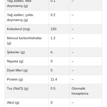
Yağ asitleri, tekli
0.1
–
doymamış (g)
Yağ asitleri, çoklu
0.2
–
doymamış (g)
Kolesterol (mg)
150
–
Mevcut karbonhidratlar
1.2
–
(g)
Şekerler (g)
tr.
–
Nişasta (g)
0
–
Diyet lifleri (g)
0
–
Protein (g)
11.4
–
Tuz (NaCl) (g)
0.5
Otomatik
hesaplama
Alkol (g)
0
–