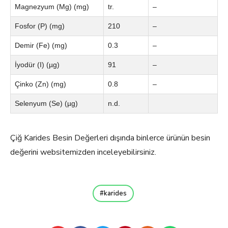
Magnezyum (Mg) (mg)
tr.
–
Fosfor (P) (mg)
210
–
Demir (Fe) (mg)
0.3
–
İyodür (I) (µg)
91
–
Çinko (Zn) (mg)
0.8
–
Selenyum (Se) (µg)
n.d.
Çiğ Karides Besin Değerleri dışında binlerce ürünün besin
değerini websitemizden inceleyebilirsiniz.
karides