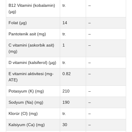
B12 Vitamini (kobalamin)
tr.
–
(µg)
Folat (µg)
14
–
Pantotenik asit (mg)
tr.
–
C vitamini (askorbik asit)
1
–
(mg)
D vitamini (kalsiferol) (µg)
tr.
–
E vitamini aktivitesi (mg-
0.82
–
ATE)
Potasyum (K) (mg)
210
–
Sodyum (Na) (mg)
190
–
Klorür (Cl) (mg)
tr.
–
Kalsiyum (Ca) (mg)
30
–