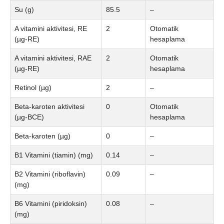
Su (g)
85.5
–
A vitamini aktivitesi, RE
2
Otomatik
(µg-RE)
hesaplama
A vitamini aktivitesi, RAE
2
Otomatik
(µg-RE)
hesaplama
Retinol (µg)
2
–
Beta-karoten aktivitesi
0
Otomatik
(µg-BCE)
hesaplama
Beta-karoten (µg)
0
–
B1 Vitamini (tiamin) (mg)
0.14
–
B2 Vitamini (riboflavin)
0.09
–
(mg)
B6 Vitamini (piridoksin)
0.08
–
(mg)