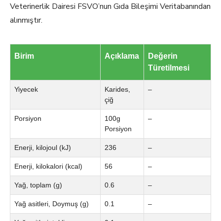
Veterinerlik Dairesi FSVO’nun Gıda Bileşimi Veritabanından
alınmıştır.
Birim
Açıklama
Değerin
Türetilmesi
Yiyecek
Karides,
–
çiğ
Porsiyon
100g
–
Porsiyon
Enerji, kilojoul (kJ)
236
–
Enerji, kilokalori (kcal)
56
–
Yağ, toplam (g)
0.6
–
Yağ asitleri, Doymuş (g)
0.1
–