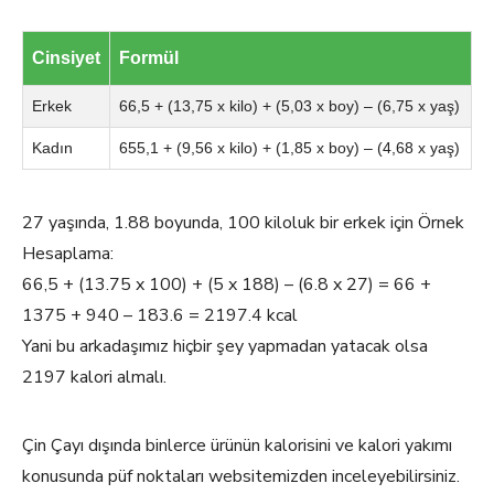
Cinsiyet
Formül
Erkek
66,5 + (13,75 x kilo) + (5,03 x boy) – (6,75 x yaş)
Kadın
655,1 + (9,56 x kilo) + (1,85 x boy) – (4,68 x yaş)
27 yaşında, 1.88 boyunda, 100 kiloluk bir erkek için Örnek
Hesaplama:
66,5 + (13.75 x 100) + (5 x 188) – (6.8 x 27) = 66 +
1375 + 940 – 183.6 = 2197.4 kcal
Yani bu arkadaşımız hiçbir şey yapmadan yatacak olsa
2197 kalori almalı.
Çin Çayı dışında binlerce ürünün kalorisini ve kalori yakımı
konusunda püf noktaları websitemizden inceleyebilirsiniz.