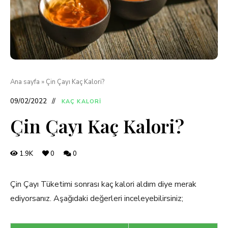
Ana sayfa
»
Çin Çayı Kaç Kalori?
09/02/2022
KAÇ KALORI
Çin Çayı Kaç Kalori?
1.9K
0
0
Çin Çayı Tüketimi sonrası kaç kalori aldım diye merak
ediyorsanız. Aşağıdaki değerleri inceleyebilirsiniz;