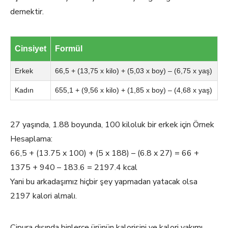
demektir.
Cinsiyet
Formül
Erkek
66,5 + (13,75 x kilo) + (5,03 x boy) – (6,75 x yaş)
Kadın
655,1 + (9,56 x kilo) + (1,85 x boy) – (4,68 x yaş)
27 yaşında, 1.88 boyunda, 100 kiloluk bir erkek için Örnek
Hesaplama:
66,5 + (13.75 x 100) + (5 x 188) – (6.8 x 27) = 66 +
1375 + 940 – 183.6 = 2197.4 kcal
Yani bu arkadaşımız hiçbir şey yapmadan yatacak olsa
2197 kalori almalı.
Çipura dışında binlerce ürünün kalorisini ve kalori yakımı