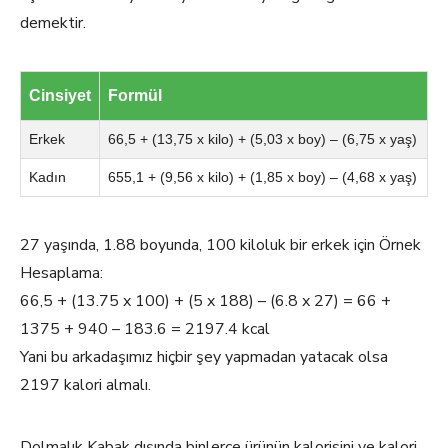
demektir.
Cinsiyet
Formül
Erkek
66,5 + (13,75 x kilo) + (5,03 x boy) – (6,75 x yaş)
Kadın
655,1 + (9,56 x kilo) + (1,85 x boy) – (4,68 x yaş)
27 yaşında, 1.88 boyunda, 100 kiloluk bir erkek için Örnek
Hesaplama:
66,5 + (13.75 x 100) + (5 x 188) – (6.8 x 27) = 66 +
1375 + 940 – 183.6 = 2197.4 kcal
Yani bu arkadaşımız hiçbir şey yapmadan yatacak olsa
2197 kalori almalı.
Dolmalık Kabak dışında binlerce ürünün kalorisini ve kalori