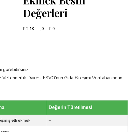
Değerleri
2.1K
0
0
 görebilirsiniz.
ve Veterinerlik Dairesi FSVO’nun Gıda Bileşimi Veritabanından
ma
Değerin Türetilmesi
pişmiş etli ekmek
–
rsiyon
–