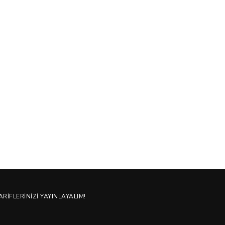
14/09/2021
25/11/202
ARIFLERINIZI YAYINLAYALIM!