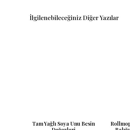
İlgilenebileceğiniz Diğer Yazılar
Besin
Tam Yağlı Soya Unu Besin
Rollmop
Değerleri
Balığı