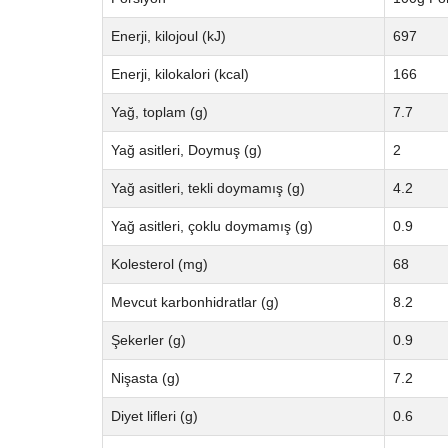
Enerji, kilojoul (kJ)
697
Enerji, kilokalori (kcal)
166
Yağ, toplam (g)
7.7
Yağ asitleri, Doymuş (g)
2
Yağ asitleri, tekli doymamış (g)
4.2
Yağ asitleri, çoklu doymamış (g)
0.9
Kolesterol (mg)
68
Mevcut karbonhidratlar (g)
8.2
Şekerler (g)
0.9
Nişasta (g)
7.2
Diyet lifleri (g)
0.6