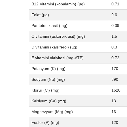
B12 Vitamini (kobalamin) (µg)
0.71
Folat (µg)
9.6
Pantotenik asit (mg)
0.39
C vitamini (askorbik asit) (mg)
1.5
D vitamini (kalsiferol) (µg)
0.3
E vitamini aktivitesi (mg-ATE)
0.72
Potasyum (K) (mg)
170
Sodyum (Na) (mg)
890
Klorür (Cl) (mg)
1620
Kalsiyum (Ca) (mg)
13
Magnezyum (Mg) (mg)
16
Fosfor (P) (mg)
120