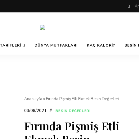
Nefis
AfiyetOla
ve
TARIFLERI
DÜNYA MUTFAKLARI
KAÇ KALORI?
BESIN 
Lezzetli,
En
güzel
Pratik ve
yemek
tarifleri,
çorba
tarifleri,
Kolay
tatlılar,
salatalar,
et
Yemek
yemekleri
Ana sayfa
»
Fırında Pişmiş Etli Ekmek Besin Değerleri
ve
kurabiyeler
03/08/2021
BESIN DEĞERLERI
Tarifleri
Fırında Pişmiş Etli
Ekmek Besin