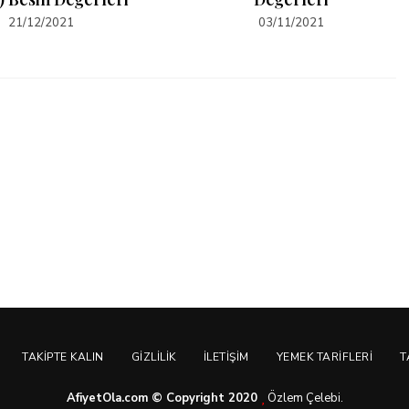
21/12/2021
03/11/2021
TAKIPTE KALIN
GIZLILIK
İLETIŞIM
YEMEK TARIFLERI
T
AfiyetOla.com © Copyright 2020
Özlem Çelebi.