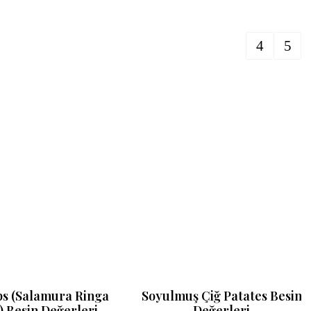
s (Salamura Ringa
Soyulmuş Çiğ Patates Besin
) Besin Değerleri
Değerleri