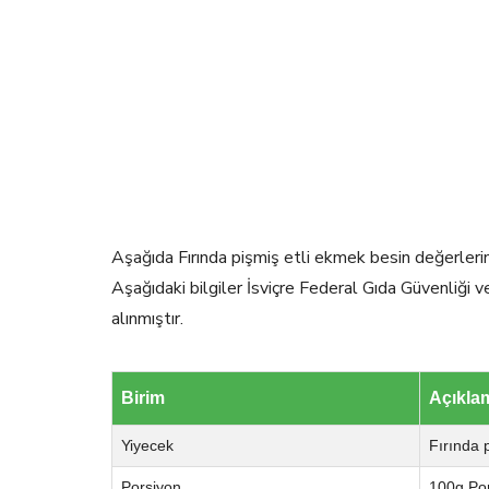
Aşağıda Fırında pişmiş etli ekmek besin değerlerini
Aşağıdaki bilgiler İsviçre Federal Gıda Güvenliği 
alınmıştır.
Birim
Açıkla
Yiyecek
Fırında 
Porsiyon
100g Po