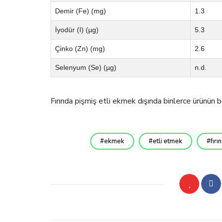
Demir (Fe) (mg)
1.3
İyodür (I) (µg)
5.3
Çinko (Zn) (mg)
2.6
Selenyum (Se) (µg)
n.d.
Fırında pişmiş etli ekmek dışında binlerce ürünün b
ekmek
etli etmek
fır