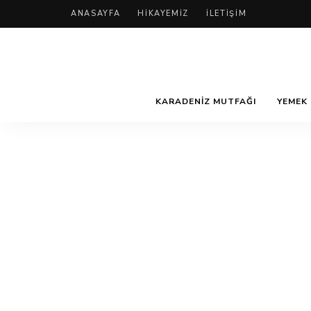
ANASAYFA
HIKAYEMIZ
İLETIŞIM
KARADENIZ MUTFAĞI
YEMEK 