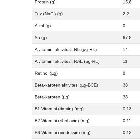
Protein (g)
15.8
Tuz (NaCl) (g)
2.2
Alkol (g)
0
Su (g)
67.8
A vitamini aktivitesi, RE (µg-RE)
14
A vitamini aktivitesi, RAE (µg-RE)
11
Retinol (µg)
8
Beta-karoten aktivitesi (µg-BCE)
38
Beta-karoten (µg)
38
B1 Vitamini (tiamin) (mg)
0.13
B2 Vitamini (riboflavin) (mg)
0.11
B6 Vitamini (piridoksin) (mg)
0.13