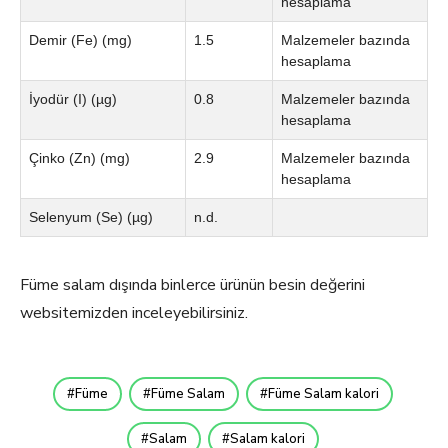
hesaplama
Demir (Fe) (mg)
1.5
Malzemeler bazında
hesaplama
İyodür (I) (µg)
0.8
Malzemeler bazında
hesaplama
Çinko (Zn) (mg)
2.9
Malzemeler bazında
hesaplama
Selenyum (Se) (µg)
n.d.
Füme salam dışında binlerce ürünün besin değerini
websitemizden inceleyebilirsiniz.
Füme
Füme Salam
Füme Salam kalori
Salam
Salam kalori