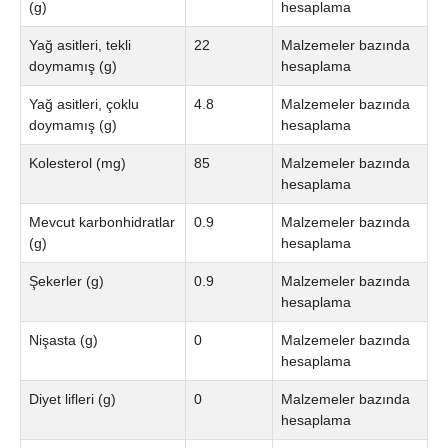
(g)
hesaplama
Yağ asitleri, tekli
22
Malzemeler bazında
doymamış (g)
hesaplama
Yağ asitleri, çoklu
4.8
Malzemeler bazında
doymamış (g)
hesaplama
Kolesterol (mg)
85
Malzemeler bazında
hesaplama
Mevcut karbonhidratlar
0.9
Malzemeler bazında
(g)
hesaplama
Şekerler (g)
0.9
Malzemeler bazında
hesaplama
Nişasta (g)
0
Malzemeler bazında
hesaplama
Diyet lifleri (g)
0
Malzemeler bazında
hesaplama