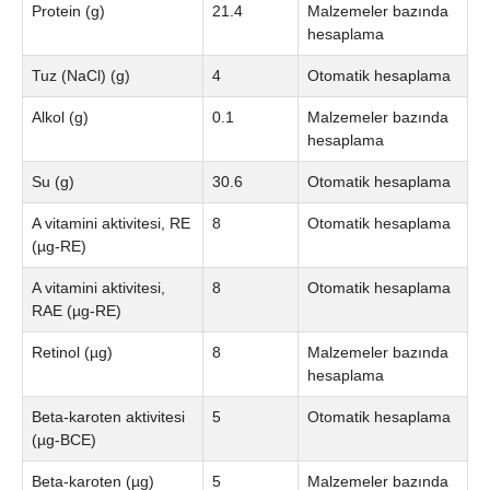
Protein (g)
21.4
Malzemeler bazında
hesaplama
Tuz (NaCl) (g)
4
Otomatik hesaplama
Alkol (g)
0.1
Malzemeler bazında
hesaplama
Su (g)
30.6
Otomatik hesaplama
A vitamini aktivitesi, RE
8
Otomatik hesaplama
(µg-RE)
A vitamini aktivitesi,
8
Otomatik hesaplama
RAE (µg-RE)
Retinol (µg)
8
Malzemeler bazında
hesaplama
Beta-karoten aktivitesi
5
Otomatik hesaplama
(µg-BCE)
Beta-karoten (µg)
5
Malzemeler bazında