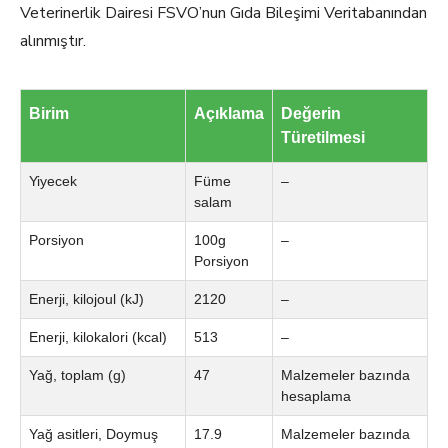
Veterinerlik Dairesi FSVO’nun Gıda Bileşimi Veritabanından
alınmıştır.
Birim
Açıklama
Değerin
Türetilmesi
Yiyecek
Füme
–
salam
Porsiyon
100g
–
Porsiyon
Enerji, kilojoul (kJ)
2120
–
Enerji, kilokalori (kcal)
513
–
Yağ, toplam (g)
47
Malzemeler bazında
hesaplama
Yağ asitleri, Doymuş
17.9
Malzemeler bazında