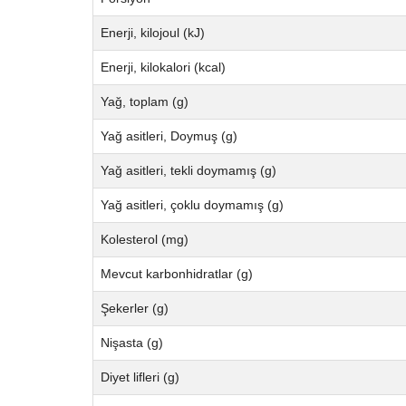
Enerji, kilojoul (kJ)
Enerji, kilokalori (kcal)
Yağ, toplam (g)
Yağ asitleri, Doymuş (g)
Yağ asitleri, tekli doymamış (g)
Yağ asitleri, çoklu doymamış (g)
Kolesterol (mg)
Mevcut karbonhidratlar (g)
Şekerler (g)
Nişasta (g)
Diyet lifleri (g)