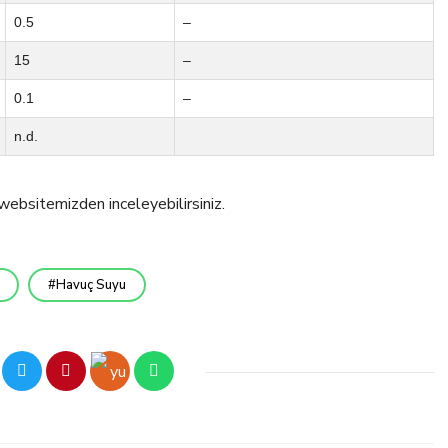
0.5
–
15
–
0.1
–
n.d.
websitemizden inceleyebilirsiniz.
Havuç Suyu