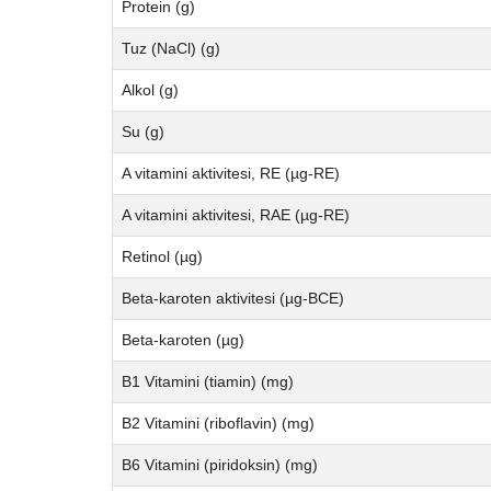
Protein (g)
Tuz (NaCl) (g)
Alkol (g)
Su (g)
A vitamini aktivitesi, RE (µg-RE)
A vitamini aktivitesi, RAE (µg-RE)
Retinol (µg)
Beta-karoten aktivitesi (µg-BCE)
Beta-karoten (µg)
B1 Vitamini (tiamin) (mg)
B2 Vitamini (riboflavin) (mg)
B6 Vitamini (piridoksin) (mg)