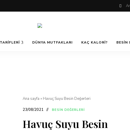
Nefis
AfiyetOla
ve
TARIFLERI
DÜNYA MUTFAKLARI
KAÇ KALORI?
BESIN 
Lezzetli,
En
güzel
Pratik ve
yemek
tarifleri,
çorba
tarifleri,
Kolay
tatlılar,
salatalar,
et
Yemek
yemekleri
ve
Ana sayfa
»
Havuç Suyu Besin Değerleri
kurabiyeler
Tarifleri
23/08/2021
BESIN DEĞERLERI
Havuç Suyu Besin