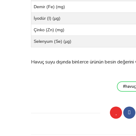
Demir (Fe) (mg)
İyodür (I) (µg)
Çinko (Zn) (mg)
Selenyum (Se) (µg)
Havuç suyu dışında binlerce ürünün besin değerini 
havuç