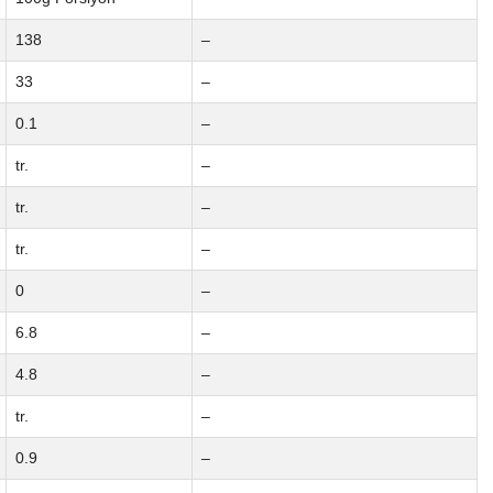
138
–
33
–
0.1
–
tr.
–
tr.
–
tr.
–
0
–
6.8
–
4.8
–
tr.
–
0.9
–