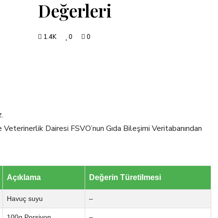
Değerleri
1.4K
0
0
z.
ve Veterinerlik Dairesi FSVO’nun Gıda Bileşimi Veritabanından
Açıklama
Değerin Türetilmesi
Havuç suyu
–
100g Porsiyon
–