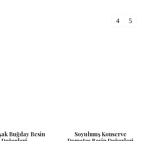
ak Buğday Besin
Soyulmuş Konserve
Değerleri
Domates Besin Değerleri