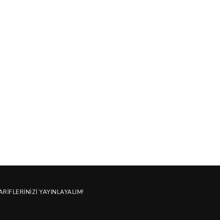
10/07/2021
21/07/202
ARIFLERINIZI YAYINLAYALIM!