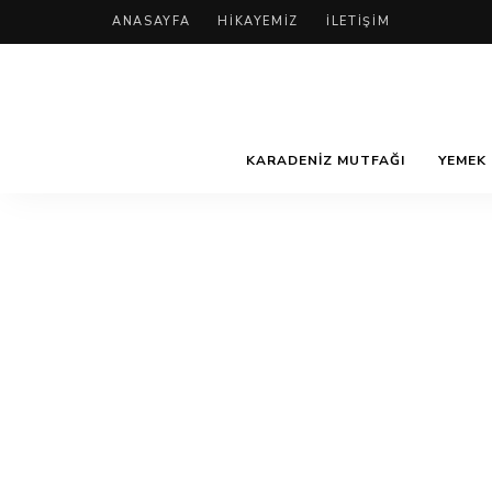
ANASAYFA
HIKAYEMIZ
İLETIŞIM
KARADENIZ MUTFAĞI
YEMEK 