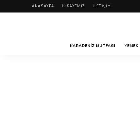
ANASAYFA
HIKAYEMIZ
İLETIŞIM
KARADENIZ MUTFAĞI
YEMEK 