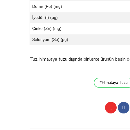
Demir (Fe) (mg)
İyodür (I) (µg)
Çinko (Zn) (mg)
Selenyum (Se) (µg)
Tuz, himalaya tuzu dışında binlerce ürünün besin d
Himalaya Tuzu