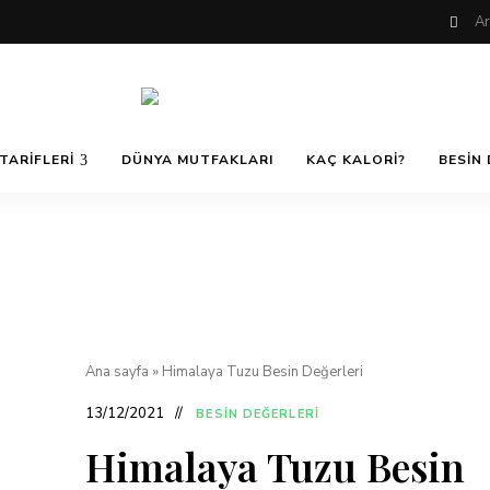
Nefis
AfiyetOla
ve
TARIFLERI
DÜNYA MUTFAKLARI
KAÇ KALORI?
BESIN 
Lezzetli,
En
güzel
Pratik ve
yemek
tarifleri,
çorba
tarifleri,
Kolay
tatlılar,
salatalar,
et
Yemek
yemekleri
ve
Ana sayfa
»
Himalaya Tuzu Besin Değerleri
kurabiyeler
Tarifleri
13/12/2021
BESIN DEĞERLERI
Himalaya Tuzu Besin