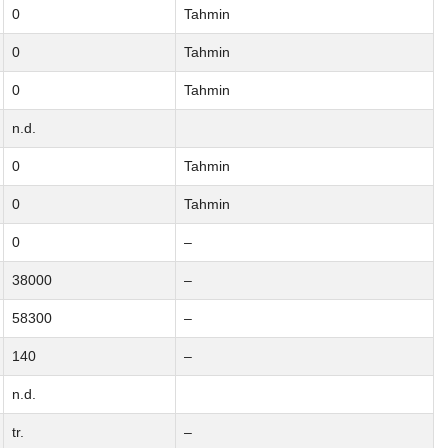
0
Tahmin
0
Tahmin
0
Tahmin
n.d.
0
Tahmin
0
Tahmin
0
–
38000
–
58300
–
140
–
n.d.
tr.
–