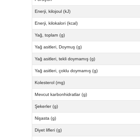
Enerji, kilojoul (kJ)
Enerji, kilokalori (kcal)
Yağ, toplam (g)
Yağ asitleri, Doymuş (g)
Yağ asitleri, tekli doymamış (g)
Yağ asitleri, çoklu doymamış (g)
Kolesterol (mg)
Mevcut karbonhidratlar (g)
Şekerler (g)
Nişasta (g)
Diyet lifleri (g)