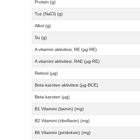
Protein (g)
Tuz (NaCl) (g)
Alkol (g)
Su (g)
A vitamini aktivitesi, RE (µg-RE)
A vitamini aktivitesi, RAE (µg-RE)
Retinol (µg)
Beta-karoten aktivitesi (µg-BCE)
Beta-karoten (µg)
B1 Vitamini (tiamin) (mg)
B2 Vitamini (riboflavin) (mg)
B6 Vitamini (piridoksin) (mg)