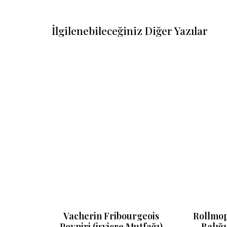
İlgilenebileceğiniz Diğer Yazılar
Pişmiş
Vacherin Fribourgeois
Rollmop
sin
Peyniri (isviçre Mutfağı)
Balığı