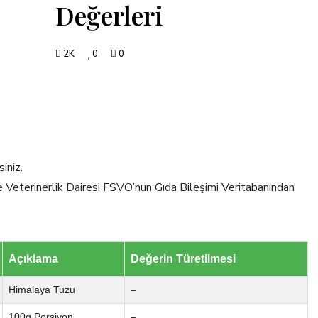
Değerleri
2K
0
0
iniz.
ve Veterinerlik Dairesi FSVO’nun Gıda Bileşimi Veritabanından
Açıklama
Değerin Türetilmesi
Himalaya Tuzu
–
100g Porsiyon
–