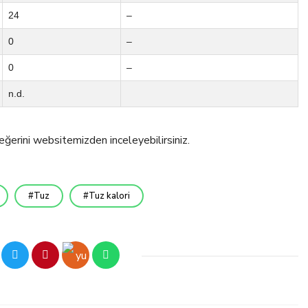
24
–
0
–
0
–
n.d.
eğerini websitemizden inceleyebilirsiniz.
Tuz
Tuz kalori