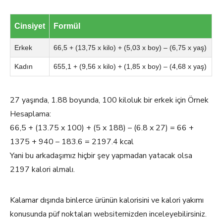
Cinsiyet
Formül
Erkek
66,5 + (13,75 x kilo) + (5,03 x boy) – (6,75 x yaş)
Kadın
655,1 + (9,56 x kilo) + (1,85 x boy) – (4,68 x yaş)
27 yaşında, 1.88 boyunda, 100 kiloluk bir erkek için Örnek
Hesaplama:
66,5 + (13.75 x 100) + (5 x 188) – (6.8 x 27) = 66 +
1375 + 940 – 183.6 = 2197.4 kcal
Yani bu arkadaşımız hiçbir şey yapmadan yatacak olsa
2197 kalori almalı.
Kalamar dışında binlerce ürünün kalorisini ve kalori yakımı
konusunda püf noktaları websitemizden inceleyebilirsiniz.