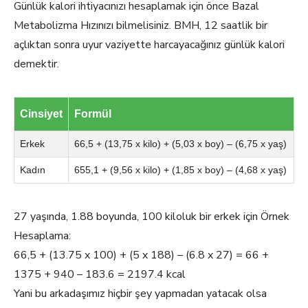
Günlük kalori ihtiyacınızı hesaplamak için önce Bazal
Metabolizma Hızınızı bilmelisiniz. BMH, 12 saatlik bir
açlıktan sonra uyur vaziyette harcayacağınız günlük kalori
demektir.
Cinsiyet
Formül
Erkek
66,5 + (13,75 x kilo) + (5,03 x boy) – (6,75 x yaş)
Kadın
655,1 + (9,56 x kilo) + (1,85 x boy) – (4,68 x yaş)
27 yaşında, 1.88 boyunda, 100 kiloluk bir erkek için Örnek
Hesaplama:
66,5 + (13.75 x 100) + (5 x 188) – (6.8 x 27) = 66 +
1375 + 940 – 183.6 = 2197.4 kcal
Yani bu arkadaşımız hiçbir şey yapmadan yatacak olsa