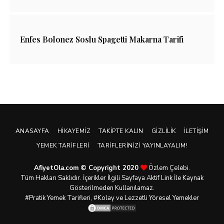
Enfes Bolonez Soslu Spagetti Makarna Tarifi
ANASAYFA
HIKAYEMIZ
TAKIPTE KALIN
GIZLILIK
İLETIŞIM
YEMEK TARIFLERI
TARIFLERINIZI YAYINLAYALIM!
AfiyetOla.com © Copyright 2020
Özlem Çelebi.
Tüm Hakları Saklıdır. İçerikler İlgili Sayfaya Aktif Link İle Kaynak
Gösterilmeden Kullanılamaz.
#Pratik
Yemek Tarifleri
, #Kolay ve Lezzetli Yöresel Yemekler