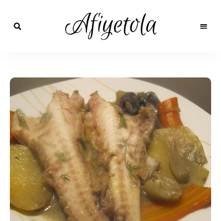
Nefis
ve
AfiyetOla
Lezzetli,
En
Pratik ve
güzel
yemek
Kolay
tarifleri,
çorba
tarifleri,
Yemek
tatlılar,
salatalar,
Tarifleri
et
yemekleri
ve
kurabiyeler