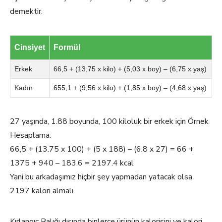
demektir.
Cinsiyet
Formül
Erkek
66,5 + (13,75 x kilo) + (5,03 x boy) – (6,75 x yaş)
Kadın
655,1 + (9,56 x kilo) + (1,85 x boy) – (4,68 x yaş)
27 yaşında, 1.88 boyunda, 100 kiloluk bir erkek için Örnek
Hesaplama:
66,5 + (13.75 x 100) + (5 x 188) – (6.8 x 27) = 66 +
1375 + 940 – 183.6 = 2197.4 kcal
Yani bu arkadaşımız hiçbir şey yapmadan yatacak olsa
2197 kalori almalı.
Kırlangıç Balığı dışında binlerce ürünün kalorisini ve kalori