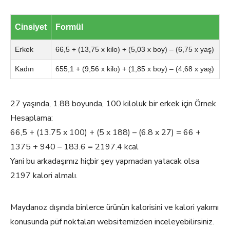
Cinsiyet
Formül
Erkek
66,5 + (13,75 x kilo) + (5,03 x boy) – (6,75 x yaş)
Kadın
655,1 + (9,56 x kilo) + (1,85 x boy) – (4,68 x yaş)
27 yaşında, 1.88 boyunda, 100 kiloluk bir erkek için Örnek
Hesaplama:
66,5 + (13.75 x 100) + (5 x 188) – (6.8 x 27) = 66 +
1375 + 940 – 183.6 = 2197.4 kcal
Yani bu arkadaşımız hiçbir şey yapmadan yatacak olsa
2197 kalori almalı.
Maydanoz dışında binlerce ürünün kalorisini ve kalori yakımı
konusunda püf noktaları websitemizden inceleyebilirsiniz.