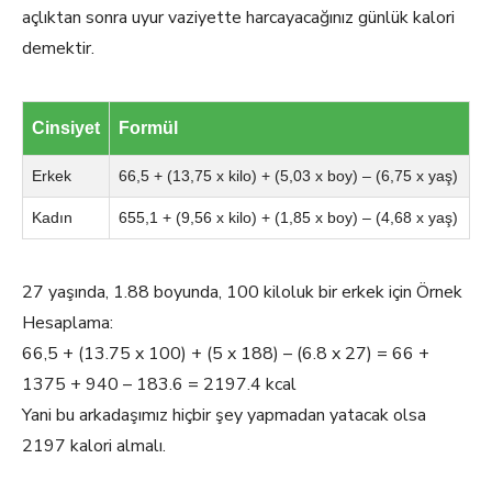
açlıktan sonra uyur vaziyette harcayacağınız günlük kalori
demektir.
Cinsiyet
Formül
Erkek
66,5 + (13,75 x kilo) + (5,03 x boy) – (6,75 x yaş)
Kadın
655,1 + (9,56 x kilo) + (1,85 x boy) – (4,68 x yaş)
27 yaşında, 1.88 boyunda, 100 kiloluk bir erkek için Örnek
Hesaplama:
66,5 + (13.75 x 100) + (5 x 188) – (6.8 x 27) = 66 +
1375 + 940 – 183.6 = 2197.4 kcal
Yani bu arkadaşımız hiçbir şey yapmadan yatacak olsa
2197 kalori almalı.